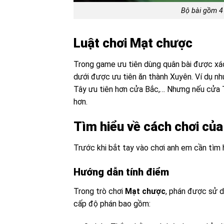
Bộ bài gồm 4 
Luật chơi Mạt chược
Trong game ưu tiên dùng quân bài được xác
dưới được ưu tiên ăn thành Xuyên. Ví dụ n
Tây ưu tiên hơn cửa Bắc,… Nhưng nếu cửa 
hơn.
Tìm hiểu về cách chơi củ
Trước khi bắt tay vào chơi anh em cần tìm 
Hướng dẫn tính điểm
Trong trò chơi
Mạt chược
, phán được sử d
cấp độ phán bao gồm: