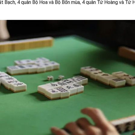
t Bạch, 4 quân Bộ Hoa và Bộ Bốn mùa, 4 quân Tứ Hoàng và Tứ H