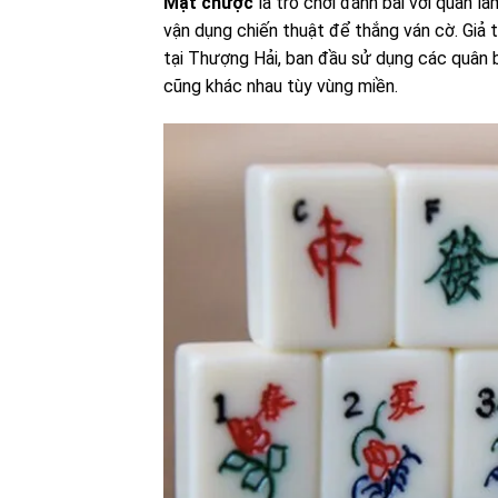
Mạt chược
là trò chơi đánh bài với quân l
vận dụng chiến thuật để thắng ván cờ. Giả
tại Thượng Hải, ban đầu sử dụng các quân b
cũng khác nhau tùy vùng miền.