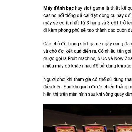
Máy đánh bạc
hay slot game là thiết kế q
casino nổi tiếng đã cài đặt công cụ này để
máy sẽ có ít nhất từ 3 hàng và 3 cột trở lê
đi kèm phong phú sẽ tạo thành các cuộn đượ
Các chủ đề trong slot game ngày càng đa dạ
và chờ đợi kết quả diễn ra. Có nhiều tên g
được gọi là Fruit machine, ở Úc và New Ze
nhiều máy dò khác nhau để sử dụng khi xác
Người chơi khi tham gia có thể sử dụng tha
điều kiện. Sau khi giành được chiến thắng 
hiển thị trên màn hình sau khi vòng quay dừn