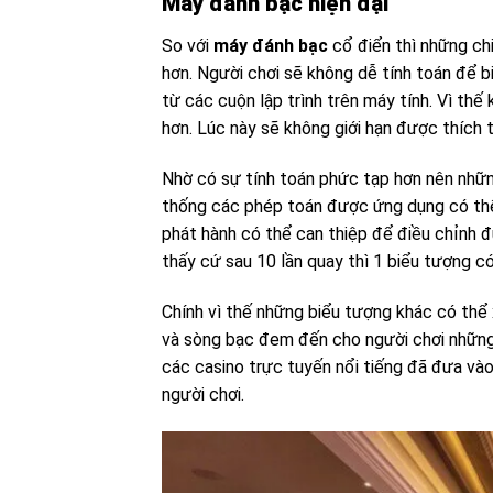
Máy đánh bạc hiện đại
So với
máy đánh bạc
cổ điển thì những ch
hơn. Người chơi sẽ không dễ tính toán để 
từ các cuộn lập trình trên máy tính. Vì thế
hơn. Lúc này sẽ không giới hạn được thích 
Nhờ có sự tính toán phức tạp hơn nên nhữ
thống các phép toán được ứng dụng có thể 
phát hành có thể can thiệp để điều chỉnh 
thấy cứ sau 10 lần quay thì 1 biểu tượng có
Chính vì thế những biểu tượng khác có thể 
và sòng bạc đem đến cho người chơi những 
các casino trực tuyến nổi tiếng đã đưa và
người chơi.