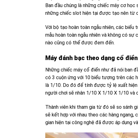
Ban đầu chúng là những chiếc máy cơ học s
những chiếc slot hiện tại được tạo nên từ 
Với bộ tạo hoàn toàn ngẫu nhiên, các biểu 
mẫu hoàn toàn ngẫu nhiên và không có sự ca
nào cũng có thể được đem đến.
Máy đánh bạc theo dạng cổ điển
Những chiếc máy cổ điển như đã nói ban đầ
có 3 cuộn ứng với 10 biểu tượng trên các hà
là 1/10. Do đó để tính được tỷ lệ xuất hi
người chơi sẽ nhân 1/10 X 1/10 X 1/10 và c
Thành viên khi tham gia từ đó sẽ so sánh g
sẽ kết hợp với nhau theo các hàng ngang, c
gian hiện tại công nghệ đã được áp dụng v