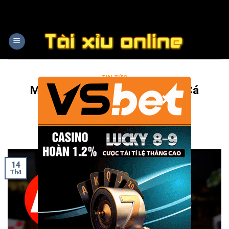
Bỏ
qua
nội
dung
TIN TỨC
May88 – Trải Nghiệm Nhà Cái Cá
×
Cược Top 1 Đông Nam Á
ĐĂNG VÀO
THÁNG 4 14, 2025
BỞI
SEO
14
Th4