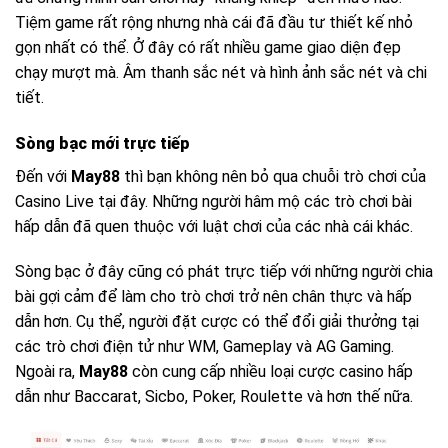
Tiệm game rất rộng nhưng nhà cái đã đầu tư thiết kế nhỏ
gọn nhất có thể. Ở đây có rất nhiều game giao diện đẹp
chạy mượt mà. Âm thanh sắc nét và hình ảnh sắc nét và chi
tiết.
Sòng bạc mới trực tiếp
Đến với
May88
thì bạn không nên bỏ qua chuỗi trò chơi của
Casino Live tại đây. Những người hâm mộ các trò chơi bài
hấp dẫn đã quen thuộc với luật chơi của các nhà cái khác.
Sòng bạc ở đây cũng có phát trực tiếp với những người chia
bài gợi cảm để làm cho trò chơi trở nên chân thực và hấp
dẫn hơn. Cụ thể, người đặt cược có thể đổi giải thưởng tại
các trò chơi điện tử như WM, Gameplay và AG Gaming.
Ngoài ra,
May88
còn cung cấp nhiều loại cược casino hấp
dẫn như Baccarat, Sicbo, Poker, Roulette và hơn thế nữa.