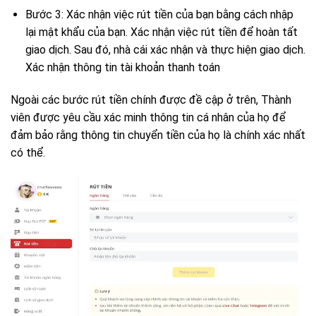
Bước 3: Xác nhận việc rút tiền của bạn bằng cách nhập
lại mật khẩu của bạn. Xác nhận việc rút tiền để hoàn tất
giao dịch. Sau đó, nhà cái xác nhận và thực hiện giao dịch.
Xác nhận thông tin tài khoản thanh toán
Ngoài các bước rút tiền chính được đề cập ở trên, Thành
viên được yêu cầu xác minh thông tin cá nhân của họ để
đảm bảo rằng thông tin chuyển tiền của họ là chính xác nhất
có thể.