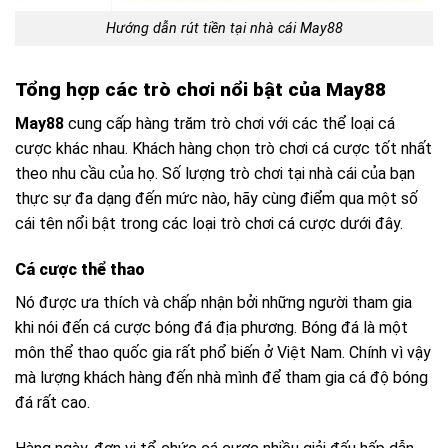
Hướng dẫn rút tiền tại nhà cái May88
Tổng hợp các trò chơi nổi bật của May88
May88
cung cấp hàng trăm trò chơi với các thể loại cá
cược khác nhau. Khách hàng chọn trò chơi cá cược tốt nhất
theo nhu cầu của họ. Số lượng trò chơi tại nhà cái của bạn
thực sự đa dạng đến mức nào, hãy cùng điểm qua một số
cái tên nổi bật trong các loại trò chơi cá cược dưới đây.
Cá cược thể thao
Nó được ưa thích và chấp nhận bởi những người tham gia
khi nói đến cá cược bóng đá địa phương. Bóng đá là một
môn thể thao quốc gia rất phổ biến ở Việt Nam. Chính vì vậy
mà lượng khách hàng đến nhà mình để tham gia cá độ bóng
đá rất cao.