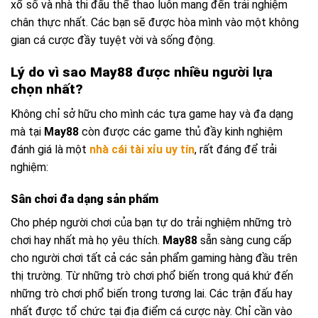
xổ số và nhà thi đấu thể thao luôn mang đến trải nghiệm
chân thực nhất. Các bạn sẽ được hòa mình vào một không
gian cá cược đầy tuyệt vời và sống động.
Lý do vì sao May88 được nhiều người lựa
chọn nhất?
Không chỉ sở hữu cho mình các tựa game hay và đa dạng
mà tại
May88
còn được các game thủ đầy kinh nghiệm
đánh giá là một
nhà cái tài xỉu uy tín
, rất đáng để trải
nghiệm:
Sân chơi đa dạng sản phẩm
Cho phép người chơi của bạn tự do trải nghiệm những trò
chơi hay nhất mà họ yêu thích.
May88
sẵn sàng cung cấp
cho người chơi tất cả các sản phẩm gaming hàng đầu trên
thị trường. Từ những trò chơi phổ biến trong quá khứ đến
những trò chơi phổ biến trong tương lai. Các trận đấu hay
nhất được tổ chức tại địa điểm cá cược này. Chỉ cần vào