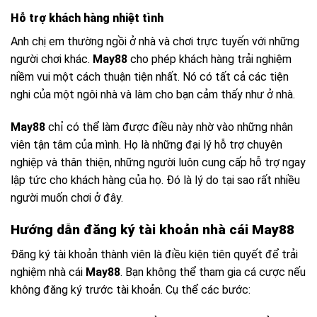
Hỗ trợ khách hàng nhiệt tình
Anh chị em thường ngồi ở nhà và chơi trực tuyến với những
người chơi khác.
May88
cho phép khách hàng trải nghiệm
niềm vui một cách thuận tiện nhất. Nó có tất cả các tiện
nghi của một ngôi nhà và làm cho bạn cảm thấy như ở nhà.
May88
chỉ có thể làm được điều này nhờ vào những nhân
viên tận tâm của mình. Họ là những đại lý hỗ trợ chuyên
nghiệp và thân thiện, những người luôn cung cấp hỗ trợ ngay
lập tức cho khách hàng của họ. Đó là lý do tại sao rất nhiều
người muốn chơi ở đây.
Hướng dẫn đăng ký tài khoản nhà cái May88
Đăng ký tài khoản thành viên là điều kiện tiên quyết để trải
nghiệm nhà cái
May88
. Bạn không thể tham gia cá cược nếu
không đăng ký trước tài khoản. Cụ thể các bước: