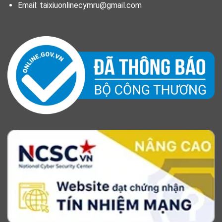
Email:
taixiuonlinecymru@gmail.com