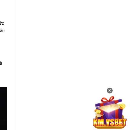
mức
lâu
à
✕