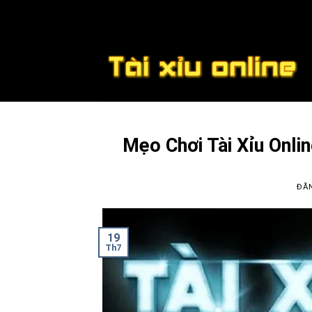
Bỏ
qua
nội
dung
Mẹo Chơi Tài Xỉu Onli
ĐĂ
19
Th7