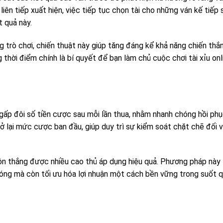
iên tiếp xuất hiện, việc tiếp tục chọn tài cho những ván kế tiếp 
t quả này.
ng trò chơi, chiến thuật này giúp tăng đáng kể khả năng chiến thắ
thời điểm chính là bí quyết để bạn làm chủ cuộc chơi tài xỉu onl
gấp đôi số tiền cược sau mỗi lần thua, nhằm nhanh chóng hồi ph
rở lại mức cược ban đầu, giúp duy trì sự kiểm soát chặt chẽ đối v
uôn thắng được nhiều cao thủ áp dụng hiệu quả. Phương pháp này
hóng mà còn tối ưu hóa lợi nhuận một cách bền vững trong suốt 