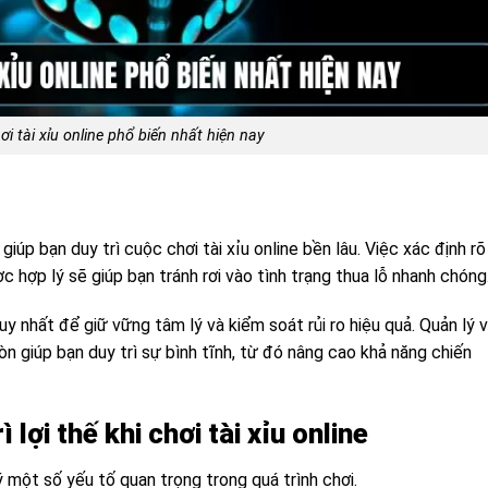
i tài xỉu online phổ biến nhất hiện nay
giúp bạn duy trì cuộc chơi tài xỉu online bền lâu. Việc xác định rõ
 hợp lý sẽ giúp bạn tránh rơi vào tình trạng thua lỗ nhanh chóng
 nhất để giữ vững tâm lý và kiểm soát rủi ro hiệu quả. Quản lý 
n giúp bạn duy trì sự bình tĩnh, từ đó nâng cao khả năng chiến
 lợi thế khi chơi tài xỉu online
ý một số yếu tố quan trọng trong quá trình chơi.