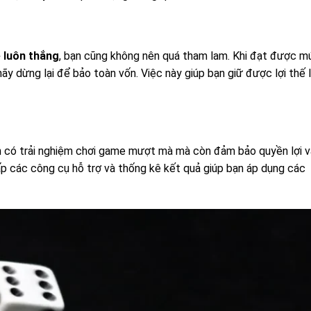
e luôn thắng
, bạn cũng không nên quá tham lam. Khi đạt được 
ãy dừng lại để bảo toàn vốn. Việc này giúp bạn giữ được lợi thế 
ạn có trải nghiệm chơi game mượt mà mà còn đảm bảo quyền lợi v
cấp các công cụ hỗ trợ và thống kê kết quả giúp bạn áp dụng các