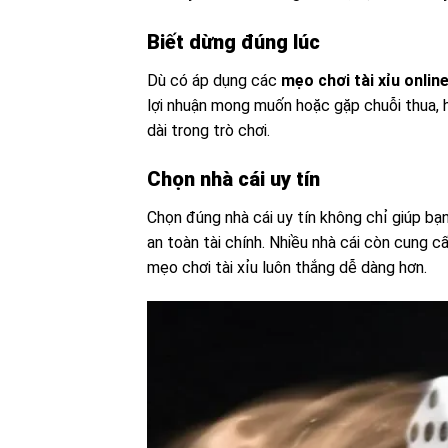
Biết dừng đúng lúc
Dù có áp dụng các
mẹo chơi tài xỉu onlin
lợi nhuận mong muốn hoặc gặp chuỗi thua, h
dài trong trò chơi.
Chọn nhà cái uy tín
Chọn đúng nhà cái uy tín không chỉ giúp b
an toàn tài chính. Nhiều nhà cái còn cung 
mẹo chơi tài xỉu luôn thắng dễ dàng hơn.