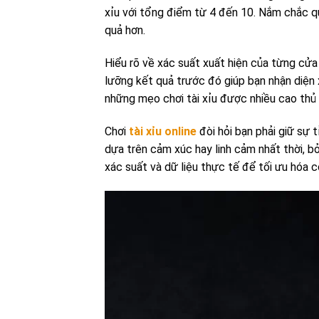
xỉu với tổng điểm từ 4 đến 10. Nắm chắc qu
quả hơn.
Hiểu rõ về xác suất xuất hiện của từng cửa
lưỡng kết quả trước đó giúp bạn nhận diện
những mẹo chơi tài xỉu được nhiều cao thủ
Chơi
tài xỉu online
đòi hỏi bạn phải giữ sự 
dựa trên cảm xúc hay linh cảm nhất thời, bở
xác suất và dữ liệu thực tế để tối ưu hóa c