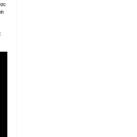
ược
nh
t