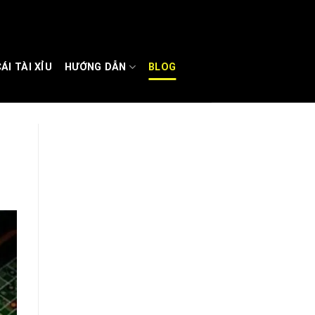
ÁI TÀI XỈU
HƯỚNG DẪN
BLOG