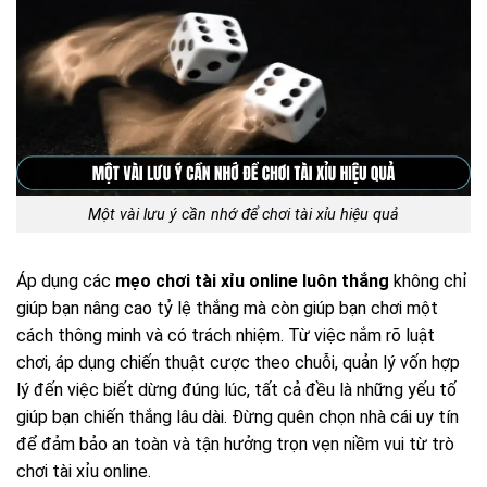
Một vài lưu ý cần nhớ để chơi tài xỉu hiệu quả
Áp dụng các
mẹo chơi tài xỉu online luôn thắng
không chỉ
giúp bạn nâng cao tỷ lệ thắng mà còn giúp bạn chơi một
cách thông minh và có trách nhiệm. Từ việc nắm rõ luật
chơi, áp dụng chiến thuật cược theo chuỗi, quản lý vốn hợp
lý đến việc biết dừng đúng lúc, tất cả đều là những yếu tố
giúp bạn chiến thắng lâu dài. Đừng quên chọn nhà cái uy tín
để đảm bảo an toàn và tận hưởng trọn vẹn niềm vui từ trò
chơi tài xỉu online.