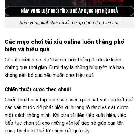
Nắm vững luật chơi tài xỉu để áp dụng đạt hiệu quả
Các mẹo chơi tài xỉu online luôn thắng phổ
biến và hiệu quả
Có rất nhiều mẹo chơi tài xỉu luôn thắng đã được kiểm
chứng qua thời gian. Dưới đây là những bí quyết mà bạn
không nên bỏ qua nếu muốn chơi hiệu quả.
Chiến thuật cược theo chuỗi
Chiến thuật này tập trung vào việc quan sát sát sao kết quả
các ván trước để phát hiện xu hướng rõ ràng và đặt cược
một cách thông minh. Khi cửa tài liên tiếp xuất hiện, việc
tiếp tục chọn tài cho những ván kế tiếp sẽ giúp bạn tận
dụng tối đa lợi thế từ chuỗi kết quả này.