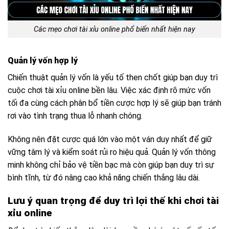
Các mẹo chơi tài xỉu online phổ biến nhất hiện nay
Quản lý vốn hợp lý
Chiến thuật quản lý vốn là yếu tố then chốt giúp bạn duy trì
cuộc chơi tài xỉu online bền lâu. Việc xác định rõ mức vốn
tối đa cùng cách phân bổ tiền cược hợp lý sẽ giúp bạn tránh
rơi vào tình trạng thua lỗ nhanh chóng.
Không nên đặt cược quá lớn vào một ván duy nhất để giữ
vững tâm lý và kiểm soát rủi ro hiệu quả. Quản lý vốn thông
minh không chỉ bảo vệ tiền bạc mà còn giúp bạn duy trì sự
bình tĩnh, từ đó nâng cao khả năng chiến thắng lâu dài.
Lưu ý quan trọng để duy trì lợi thế khi chơi tài
xỉu online