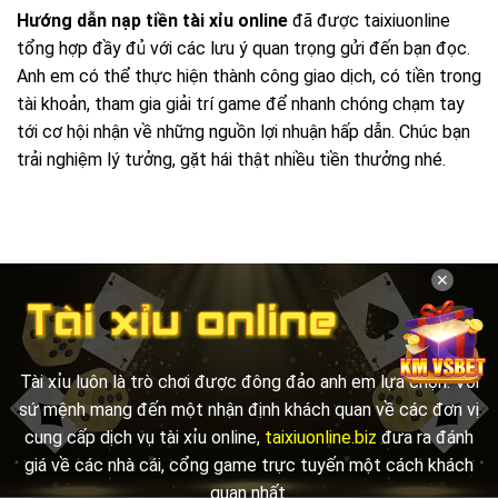
Hướng dẫn nạp tiền tài xỉu online
đã được taixiuonline
tổng hợp đầy đủ với các lưu ý quan trọng gửi đến bạn đọc.
Anh em có thể thực hiện thành công giao dịch, có tiền trong
tài khoản, tham gia giải trí game để nhanh chóng chạm tay
tới cơ hội nhận về những nguồn lợi nhuận hấp dẫn. Chúc bạn
trải nghiệm lý tưởng, gặt hái thật nhiều tiền thưởng nhé.
✕
Tài xỉu luôn là trò chơi được đông đảo anh em lựa chọn. Với
sứ mệnh mang đến một nhận định khách quan về các đơn vị
cung cấp dịch vụ tài xỉu online,
taixiuonline.biz
đưa ra đánh
giá về các nhà cái, cổng game trực tuyến một cách khách
quan nhất.