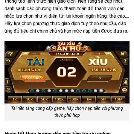
thống tạo lệnh thực hiện giao dịch. Nền tảng sẽ cập nhật
danh sách các phương thức thanh toán để thành viên cân
nhắc lựa chọn như ví điện tử, tài khoản ngân hàng, thẻ cào,…
Hãy lựa chọn phương thức giao dịch tùy theo nhu cầu, đáp
ứng đủ tiêu chí chính chủ và hạn mức nạp tiền được đưa ra.
Tại nền tảng cung cấp game, hãy chọn nạp tiền với phương
thức phù hợp
Hoàn tất theo hướng dẫn nạp tiền tài xỉu online