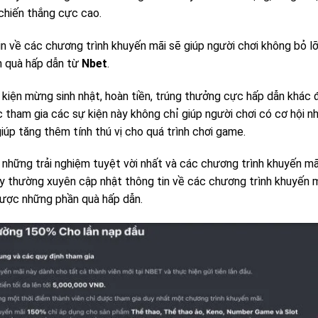
 chiến thắng cực cao.
n về các chương trình khuyến mãi sẽ giúp người chơi không bỏ l
n quà hấp dẫn từ
Nbet
.
ự kiện mừng sinh nhật, hoàn tiền, trúng thưởng cực hấp dẫn khác 
ệc tham gia các sự kiện này không chỉ giúp người chơi có cơ hội n
p tăng thêm tính thú vị cho quá trình chơi game.
những trải nghiệm tuyệt vời nhất và các chương trình khuyến mã
 hãy thường xuyên cập nhật thông tin về các chương trình khuyến 
được những phần quà hấp dẫn.