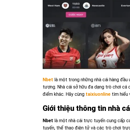
Nbet
là một trong những nhà cái hàng đầu u
tượng. Nhà cái sở hữu đa dạng trò chơi cá 
điểm khác. Hãy cùng
taixiuonline
tìm hiểu 
Giới thiệu thông tin nhà c
Nbet
là một nhà cái trực tuyến cung cấp c
tuyến, thể thao điện tử và các trò chơi trự