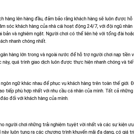
ách hàng lên hàng đầu, đảm bảo rằng khách hàng sẽ luôn được hỗ 
ăm sóc khách hàng của nhà cái hoạt động 24/7, với đội ngũ nhân
i bản và nghiêm ngặt. Người chơi có thể liên hệ với tổng đài hoặ
cách nhanh chóng nhất.
ngân hàng lớn trong và ngoài nước để hỗ trợ người chơi nạp tiền 
c này, quá trình giao dịch luôn được thực hiện nhanh chóng và tiế
 ngôn ngữ khác nhau để phục vụ khách hàng trên toàn thế giới. Đ
ao tiếp phù hợp nhất với nhu cầu cá nhân của mình. Tất cả những
đáo đối với khách hàng của mình.
o người chơi những trải nghiệm tuyệt vời nhất và các sự kiện ưu
trí này luôn tung ra các chương trình khuyến mãi đa dạng, có giá trị