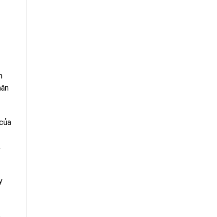
n
hân
 của
.
y
,