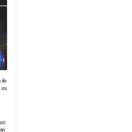
h ấn
u ưu
rực
oàn