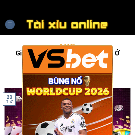
Bỏ
qua
nội
dung
TIN TỨC
Giải Đáp Nên Chơi Tài Xỉu Online Ở
×
Nhà Cái Nào Uy Tín
ĐĂNG VÀO
THÁNG 7 20, 2025
BỞI
SEO
20
Th7