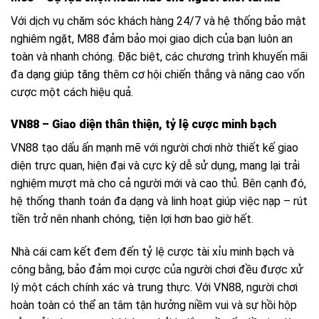
Với dịch vụ chăm sóc khách hàng 24/7 và hệ thống bảo mật
nghiêm ngặt, M88 đảm bảo mọi giao dịch của bạn luôn an
toàn và nhanh chóng. Đặc biệt, các chương trình khuyến mãi
đa dạng giúp tăng thêm cơ hội chiến thắng và nâng cao vốn
cược một cách hiệu quả.
VN88 – Giao diện thân thiện, tỷ lệ cược minh bạch
VN88 tạo dấu ấn mạnh mẽ với người chơi nhờ thiết kế giao
diện trực quan, hiện đại và cực kỳ dễ sử dụng, mang lại trải
nghiệm mượt mà cho cả người mới và cao thủ. Bên cạnh đó,
hệ thống thanh toán đa dạng và linh hoạt giúp việc nạp – rút
tiền trở nên nhanh chóng, tiện lợi hơn bao giờ hết.
Nhà cái cam kết đem đến tỷ lệ cược tài xỉu minh bạch và
công bằng, bảo đảm mọi cược của người chơi đều được xử
lý một cách chính xác và trung thực. Với VN88, người chơi
hoàn toàn có thể an tâm tận hưởng niềm vui và sự hồi hộp