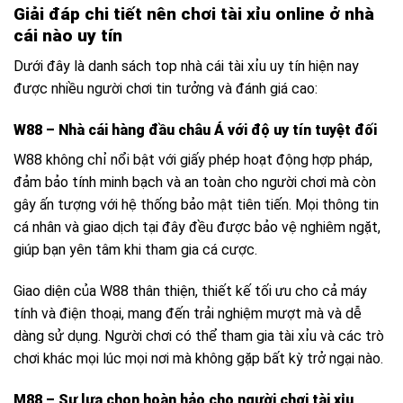
Giải đáp chi tiết nên chơi tài xỉu online ở nhà
cái nào uy tín
Dưới đây là danh sách top nhà cái tài xỉu uy tín hiện nay
được nhiều người chơi tin tưởng và đánh giá cao:
W88 – Nhà cái hàng đầu châu Á với độ uy tín tuyệt đối
W88 không chỉ nổi bật với giấy phép hoạt động hợp pháp,
đảm bảo tính minh bạch và an toàn cho người chơi mà còn
gây ấn tượng với hệ thống bảo mật tiên tiến. Mọi thông tin
cá nhân và giao dịch tại đây đều được bảo vệ nghiêm ngặt,
giúp bạn yên tâm khi tham gia cá cược.
Giao diện của W88 thân thiện, thiết kế tối ưu cho cả máy
tính và điện thoại, mang đến trải nghiệm mượt mà và dễ
dàng sử dụng. Người chơi có thể tham gia tài xỉu và các trò
chơi khác mọi lúc mọi nơi mà không gặp bất kỳ trở ngại nào.
M88 – Sự lựa chọn hoàn hảo cho người chơi tài xỉu