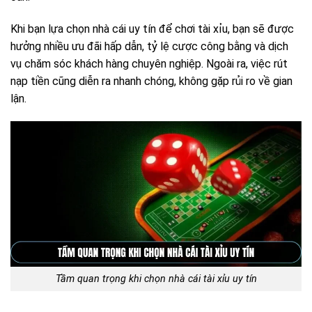
Khi bạn lựa chọn nhà cái uy tín để chơi tài xỉu, bạn sẽ được
hưởng nhiều ưu đãi hấp dẫn, tỷ lệ cược công bằng và dịch
vụ chăm sóc khách hàng chuyên nghiệp. Ngoài ra, việc rút
nạp tiền cũng diễn ra nhanh chóng, không gặp rủi ro về gian
lận.
Tầm quan trọng khi chọn nhà cái tài xỉu uy tín