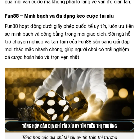
của mỗi ván cược mà không phải lo lắng về vấn đề gian lận.
Fun88 – Minh bạch và đa dạng kèo cược tài xỉu
Fun88 hoạt động dưới giấy phép quốc tế uy tín, luôn ưu tiên
sự minh bạch và công bằng trong mọi giao dịch. Đội ngũ hỗ
trợ chuyên nghiệp và tận tâm của Fun88 sẵn sàng giải đáp
mọi thắc mắc nhanh chóng, giúp người chơi có trải nghiệm
cá cược hoàn hảo và trọn vẹn nhất.
Tổng hợp các địa chỉ tài xỉu uy tín trên thị trường