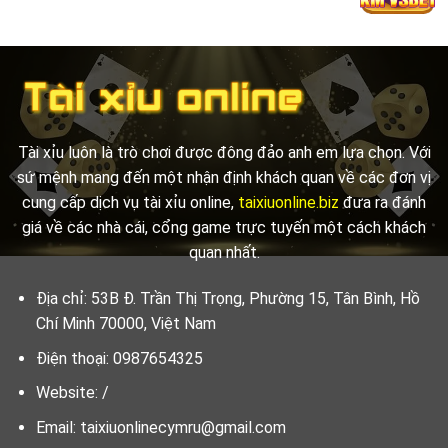
Tài xỉu luôn là trò chơi được đông đảo anh em lựa chọn. Với
sứ mệnh mang đến một nhận định khách quan về các đơn vị
cung cấp dịch vụ tài xỉu online,
taixiuonline.biz
đưa ra đánh
giá về các nhà cái, cổng game trực tuyến một cách khách
quan nhất.
Địa chỉ: 53B Đ. Trần Thị Trọng, Phường 15, Tân Bình, Hồ
Chí Minh 70000, Việt Nam
Điện thoại: 0987654325
Website: /
Email:
taixiuonlinecymru@gmail.com