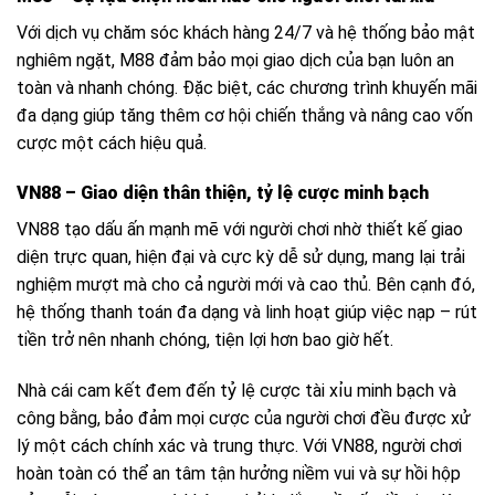
Với dịch vụ chăm sóc khách hàng 24/7 và hệ thống bảo mật
nghiêm ngặt, M88 đảm bảo mọi giao dịch của bạn luôn an
toàn và nhanh chóng. Đặc biệt, các chương trình khuyến mãi
đa dạng giúp tăng thêm cơ hội chiến thắng và nâng cao vốn
cược một cách hiệu quả.
VN88 – Giao diện thân thiện, tỷ lệ cược minh bạch
VN88 tạo dấu ấn mạnh mẽ với người chơi nhờ thiết kế giao
diện trực quan, hiện đại và cực kỳ dễ sử dụng, mang lại trải
nghiệm mượt mà cho cả người mới và cao thủ. Bên cạnh đó,
hệ thống thanh toán đa dạng và linh hoạt giúp việc nạp – rút
tiền trở nên nhanh chóng, tiện lợi hơn bao giờ hết.
Nhà cái cam kết đem đến tỷ lệ cược tài xỉu minh bạch và
công bằng, bảo đảm mọi cược của người chơi đều được xử
lý một cách chính xác và trung thực. Với VN88, người chơi
hoàn toàn có thể an tâm tận hưởng niềm vui và sự hồi hộp