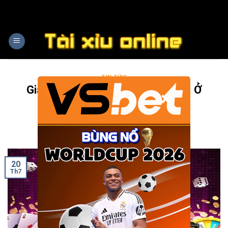
Bỏ
qua
nội
dung
TIN TỨC
Giải Đáp Nên Chơi Tài Xỉu Online Ở
×
Nhà Cái Nào Uy Tín
ĐĂNG VÀO
THÁNG 7 20, 2025
BỞI
SEO
20
Th7