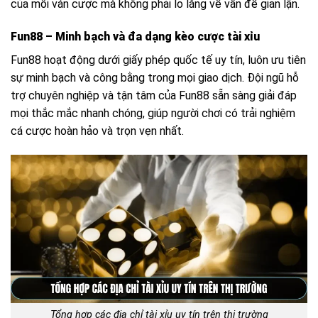
của mỗi ván cược mà không phải lo lắng về vấn đề gian lận.
Fun88 – Minh bạch và đa dạng kèo cược tài xỉu
Fun88 hoạt động dưới giấy phép quốc tế uy tín, luôn ưu tiên
sự minh bạch và công bằng trong mọi giao dịch. Đội ngũ hỗ
trợ chuyên nghiệp và tận tâm của Fun88 sẵn sàng giải đáp
mọi thắc mắc nhanh chóng, giúp người chơi có trải nghiệm
cá cược hoàn hảo và trọn vẹn nhất.
Tổng hợp các địa chỉ tài xỉu uy tín trên thị trường