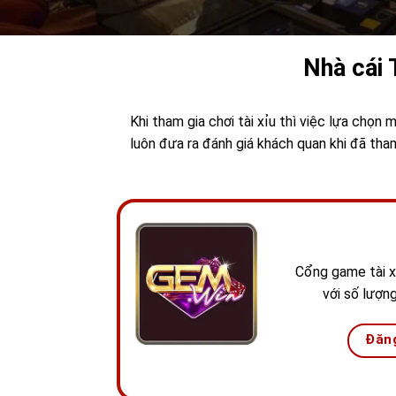
Nhà cái 
Khi tham gia chơi tài xỉu thì việc lựa chọn
luôn đưa ra đánh giá khách quan khi đã tha
Cổng game tài xỉ
với số lượn
Đăng