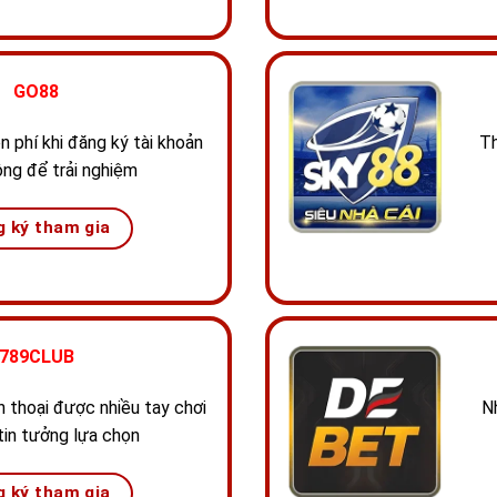
GO88
 phí khi đăng ký tài khoản
Th
ng để trải nghiệm
 ký tham gia
789CLUB
thoại được nhiều tay chơi
Nh
 tin tưởng lựa chọn
 ký tham gia