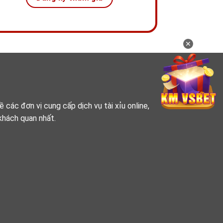
✕
các đơn vị cung cấp dịch vụ tài xỉu online,
khách quan nhất.