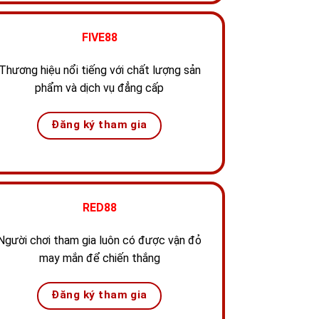
FIVE88
Thương hiệu nổi tiếng với chất lượng sản
phẩm và dịch vụ đẳng cấp
Đăng ký tham gia
RED88
Người chơi tham gia luôn có được vận đỏ
may mắn để chiến thắng
Đăng ký tham gia