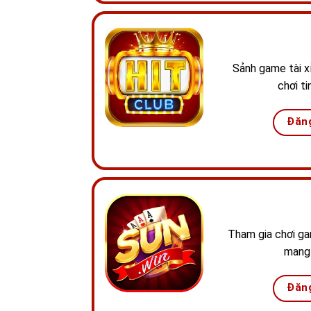
Sảnh game tài x
chơi t
Đăng
Tham gia chơi ga
mang 
Đăng