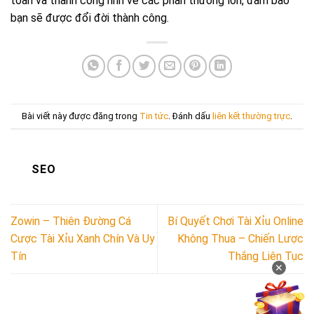
toàn và thành công rinh về các phần thưởng lớn, đảm bảo
bạn sẽ được đổi đời thành công.
Bài viết này được đăng trong
Tin tức
. Đánh dấu
liên kết thường trực
.
SEO
Zowin – Thiên Đường Cá
Bí Quyết Chơi Tài Xỉu Online
Cược Tài Xỉu Xanh Chín Và Uy
Không Thua – Chiến Lược
Tín
Thắng Liên Tục
✕