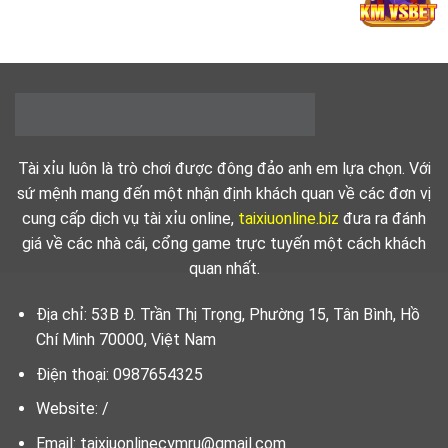
Tài xỉu luôn là trò chơi được đông đảo anh em lựa chọn. Với
sứ mệnh mang đến một nhận định khách quan về các đơn vị
cung cấp dịch vụ tài xỉu online,
taixiuonline.biz
đưa ra đánh
giá về các nhà cái, cổng game trực tuyến một cách khách
quan nhất.
Địa chỉ: 53B Đ. Trần Thị Trọng, Phường 15, Tân Bình, Hồ
Chí Minh 70000, Việt Nam
Điện thoại: 0987654325
Website: /
Email:
taixiuonlinecymru@gmail.com