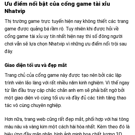
Ưu điểm nổi bật của cổng game tài xỉu
Nhatvip
Thị trường game trực tuyến hiện nay không thiết các trang
game được quảng bá rầm rộ. Tuy nhiên khi được hỏi về
cổng game tài xỉu uy tín nhất hiện nay thì số đông người
chơi vẫn sẽ lựa chọn Nhatvip vì những ưu điểm nổi trội sau
đây.
Giao diện tối ưu và đẹp mắt
Trang chủ của cổng game này được tạo nên bởi các lập
trình viên lão làng với rất nhiều năm kinh nghiệm. Vì thế ngay
từ lần đầu truy cập chắc chắn anh em sẽ phải bất ngờ bởi
một giao diện vô cùng tối ưu và đầy đủ các tính tăng thao
tác vô cùng chuyên nghiệp.
Hơn nữa, trang web cũng rất đẹp mắt, phối hợp với hai tông
màu nâu và vàng kim một cách hài hòa nhất. Kèm theo đó là
hiệu ứng đầy mãn nhãn, hình ảnh minh họa chất lượng 3D.