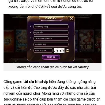
gia đặt cược. Anh em chỉ cần lựa chọn cửa cược rồi
xuống tiền rồi chờ đợi kết quả được công bố.
Hướng dẫn cách tham gia cá cược tài xỉu Nhatvip
Cổng game
tài xỉu Nhatvip
hiện đang không ngừng nâng
cấp và cải tiến để đáp ứng được đầy đủ các nhu cầu trải
nghiệm của người chơi. Mong rằng với những chia sẻ của
taixiuonline sẽ có thể giúp bạn tham gia chơi game được an