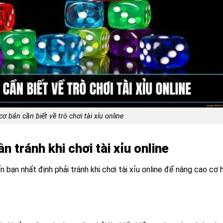
cơ bản cần biết về trò chơi tài xỉu online
 tránh khi chơi tài xỉu online
 bạn nhất định phải tránh khi chơi tài xỉu online để nâng cao cơ 