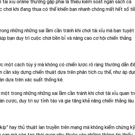
 tài xỉu online thường gặp phải là thiếu kiểm soát ngân sách cá
 chơi khi đang thua có thể khiến bạn nhanh chóng mất hết số ti
rong những những sai lầm cần tránh khi chơi tài xỉu mà bạn tuyệt
úp bạn duy trì cuộc chơi bền bỉ và nâng cao cơ hội chiến thắng.
ược một cách tùy ý mà không có chiến lược rõ ràng thường dẫn đ
 bạn cần xây dựng chiến thuật dựa trên phân tích cụ thể, như áp dụ
n dựa trên xác suất thống kê.
à một trong những những sai lầm cần tránh khi chơi tài xỉu quan t
n cược, duy trì sự tỉnh táo và gia tăng khả năng chiến thắng lâu 
 kíp” hay thủ thuật lan truyền trên mạng mà không kiểm chứng kỹ
n oan mà còn tạo thói quen phụ thuộc vào những thông tin thiếu