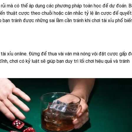
ay rủi mà có thể áp dụng các phương pháp toán học để dự đoán. B
hiến thuật cược theo chuỗi hoặc cân nhắc tỷ lệ ăn cược để quyết
p bạn tránh được những sai lầm cần tránh khi chơi tài xỉu phổ biế
 tài xỉu online. Đừng để thua vài ván mà nóng vội đặt cược gấp đ
nh, chơi có kỷ luật sẽ giúp bạn duy trì lối chơi hiệu quả và tránh