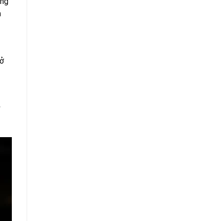
ảng
n
rở
ỹ