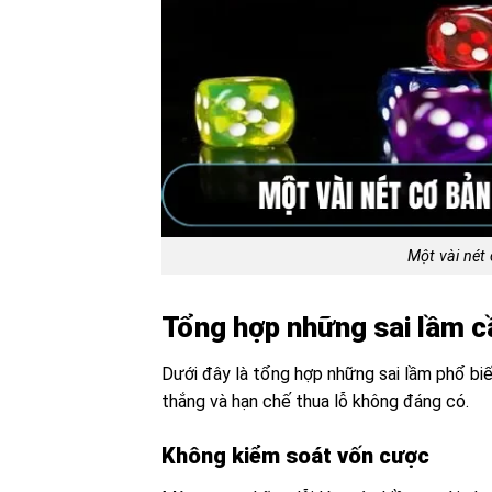
Một vài nét 
Tổng hợp những sai lầm cần
Dưới đây là tổng hợp những sai lầm phổ biến
thắng và hạn chế thua lỗ không đáng có.
Không kiểm soát vốn cược