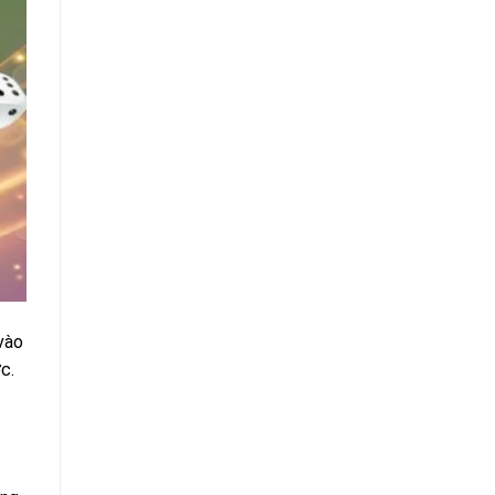
vào
c.