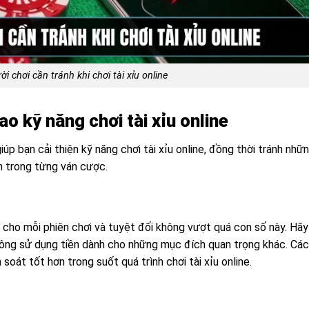
ời chơi cần tránh khi chơi tài xỉu online
o kỹ năng chơi tài xỉu online
p bạn cải thiện kỹ năng chơi tài xỉu online, đồng thời tránh nhữ
n trong từng ván cược.
 cho mỗi phiên chơi và tuyệt đối không vượt quá con số này. Hãy
 không sử dụng tiền dành cho những mục đích quan trọng khác. Cá
 soát tốt hơn trong suốt quá trình chơi tài xỉu online.