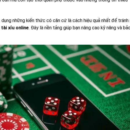
p dụng những kiến thức có căn cứ là cách hiệu quả nhất để tránh 
tài xỉu online
. Đây là nền tảng giúp bạn nâng cao kỹ năng và bả