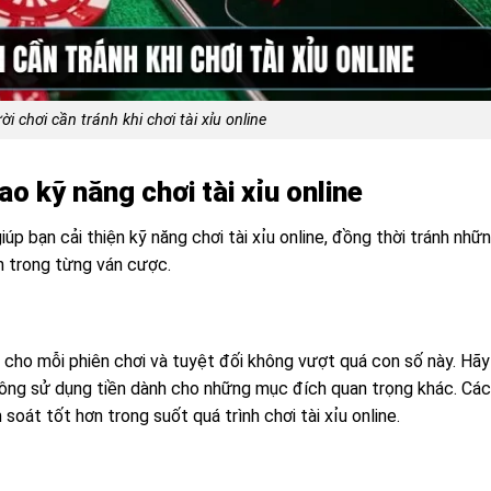
ời chơi cần tránh khi chơi tài xỉu online
o kỹ năng chơi tài xỉu online
p bạn cải thiện kỹ năng chơi tài xỉu online, đồng thời tránh nhữ
n trong từng ván cược.
 cho mỗi phiên chơi và tuyệt đối không vượt quá con số này. Hãy
 không sử dụng tiền dành cho những mục đích quan trọng khác. Cá
 soát tốt hơn trong suốt quá trình chơi tài xỉu online.