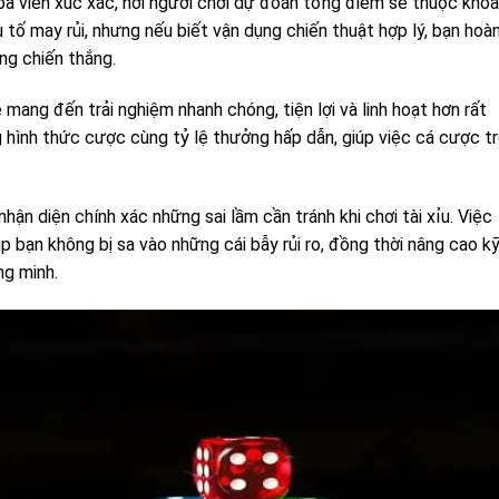
ba viên xúc xắc, nơi người chơi dự đoán tổng điểm sẽ thuộc kho
 tố may rủi, nhưng nếu biết vận dụng chiến thuật hợp lý, bạn hoà
ăng chiến thắng.
e mang đến trải nghiệm nhanh chóng, tiện lợi và linh hoạt hơn rất
 hình thức cược cùng tỷ lệ thưởng hấp dẫn, giúp việc cá cược t
hận diện chính xác những sai lầm cần tránh khi chơi tài xỉu. Việc
úp bạn không bị sa vào những cái bẫy rủi ro, đồng thời nâng cao k
ng minh.