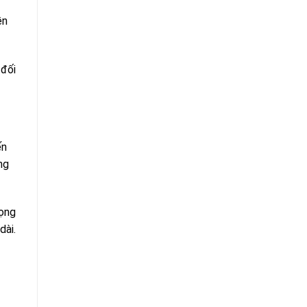
ền
 đối
ến
ng
rọng
dài.