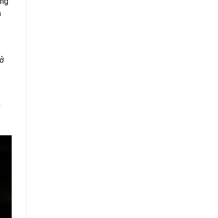
ảng
n
rở
ỹ