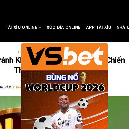
TÀI XỈU ONLINE
XÓC ĐĨA ONLINE
APP TÀI XỈU
NHÀ C
×
TIN TỨC
nh Khi Chơi Tài Xỉu Online Để Chiến
Thắng
NG VÀO
THÁNG 7 20, 2025
BỞI
SEO