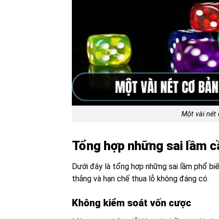
Một vài nét 
Tổng hợp những sai lầm cần
Dưới đây là tổng hợp những sai lầm phổ biến
thắng và hạn chế thua lỗ không đáng có.
Không kiểm soát vốn cược