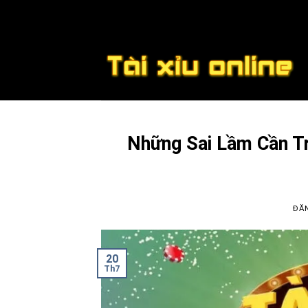
Bỏ
qua
nội
dung
Những Sai Lầm Cần Trá
ĐĂ
20
Th7