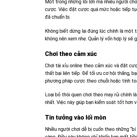
Một trong những lỗi lớn mà nhiều người chơi
cược. Việc đặt cược quá mức hoặc tiếp tục
đã chuẩn bị.
Không biết dừng lại đúng lúc chính là một t
không nên xem nhẹ. Quản lý vốn hợp lý sẽ gi
Chơi theo cảm xúc
Chơi tài xỉu online theo cảm xúc và đặt c
thất bại liên tiếp. Để tối ưu cơ hội thắng,
phương pháp cược theo chuỗi hoặc tính toá
Loại bỏ thói quen chơi theo may rủi chính l
nhất. Việc này giúp bạn kiểm soát tốt hơn vá
Tin tưởng vào lối mòn
Nhiều người chơi dễ bị cuốn theo những “bí
càng. Điều này không chỉ khiến bạn mất tiề