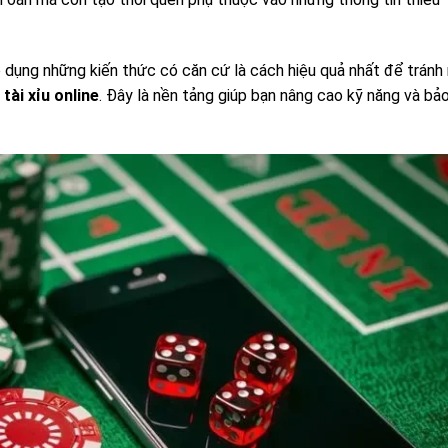
p dụng những kiến thức có căn cứ là cách hiệu quả nhất để tránh 
tài xỉu online
. Đây là nền tảng giúp bạn nâng cao kỹ năng và bả