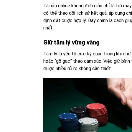
Tài xỉu online không đơn giản chỉ là trò m
có thể theo dõi lịch sử kết quả, áp dụng c
định đặt cược hợp lý. Đây chính là cách giú
nhất.
Giữ tâm lý vững vàng
Tâm lý là yếu tố cực kỳ quan trọng khi chơi
hoặc “gỡ gạc” theo cảm xúc. Việc giữ bình tĩ
được nhiều rủi ro không cần thiết.