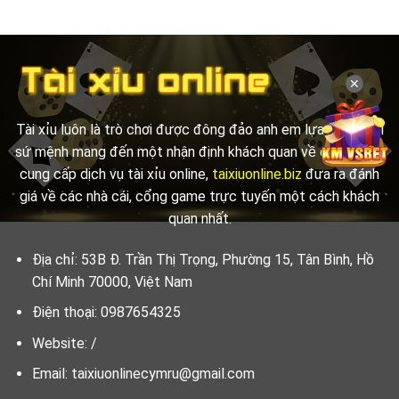
✕
Tài xỉu luôn là trò chơi được đông đảo anh em lựa chọn. Với
sứ mệnh mang đến một nhận định khách quan về các đơn vị
cung cấp dịch vụ tài xỉu online,
taixiuonline.biz
đưa ra đánh
giá về các nhà cái, cổng game trực tuyến một cách khách
quan nhất.
Địa chỉ: 53B Đ. Trần Thị Trọng, Phường 15, Tân Bình, Hồ
Chí Minh 70000, Việt Nam
Điện thoại: 0987654325
Website: /
Email:
taixiuonlinecymru@gmail.com