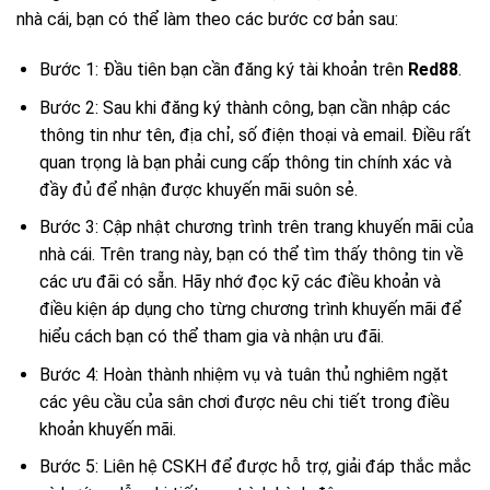
nhà cái, bạn có thể làm theo các bước cơ bản sau:
Bước 1: Đầu tiên bạn cần đăng ký tài khoản trên
Red88
.
Bước 2: Sau khi đăng ký thành công, bạn cần nhập các
thông tin như tên, địa chỉ, số điện thoại và email. Điều rất
quan trọng là bạn phải cung cấp thông tin chính xác và
đầy đủ để nhận được khuyến mãi suôn sẻ.
Bước 3: Cập nhật chương trình trên trang khuyến mãi của
nhà cái. Trên trang này, bạn có thể tìm thấy thông tin về
các ưu đãi có sẵn. Hãy nhớ đọc kỹ các điều khoản và
điều kiện áp dụng cho từng chương trình khuyến mãi để
hiểu cách bạn có thể tham gia và nhận ưu đãi.
Bước 4: Hoàn thành nhiệm vụ và tuân thủ nghiêm ngặt
các yêu cầu của sân chơi được nêu chi tiết trong điều
khoản khuyến mãi.
Bước 5: Liên hệ CSKH để được hỗ trợ, giải đáp thắc mắc