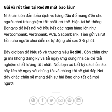
Gửi và rút tiền tại Red88 mất bao lâu?
Nhà cái luôn đảm bảo dịch vụ hàng đầu để mang đến cho
người chơi trải nghiệm tốt nhất có thể. Hiện tại hệ thống
Bongvip đã kết nối với hầu hết các ngân hàng lớn như
Vietcombank, Vietinbank, ACB, Sacombank. Tiền gửi và rút
tiền cho người chơi diễn ra tự động chỉ sau 3-5 phút.
Bây giờ bạn đã hiểu rõ về thương hiệu
Red88
. Còn chần chừ
gì mà không đăng ký và tải ngay ứng dụng nhà cái để trải
nghiệm chất lượng tốt nhất. Nếu bạn có bất kỳ câu hỏi nào,
hãy liên hệ ngay với chúng tôi và chúng tôi sẽ giải đáp.Nơi
đây chắc chắn sẽ mang đến sự hài lòng cho tất cả mọi
người.