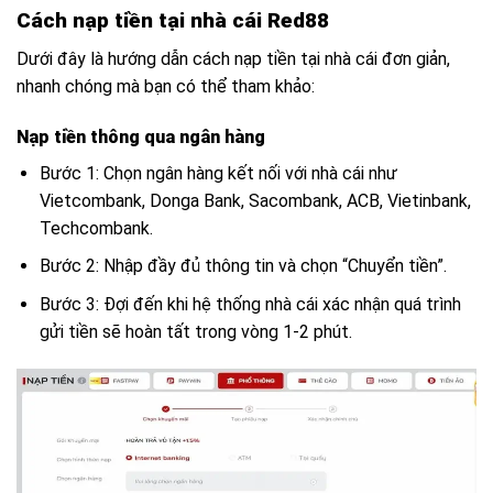
Cách nạp tiền tại nhà cái Red88
Dưới đây là hướng dẫn cách nạp tiền tại nhà cái đơn giản,
nhanh chóng mà bạn có thể tham khảo:
Nạp tiền thông qua ngân hàng
Bước 1: Chọn ngân hàng kết nối với nhà cái như
Vietcombank, Donga Bank, Sacombank, ACB, Vietinbank,
Techcombank.
Bước 2: Nhập đầy đủ thông tin và chọn “Chuyển tiền”.
Bước 3: Đợi đến khi hệ thống nhà cái xác nhận quá trình
gửi tiền sẽ hoàn tất trong vòng 1-2 phút.