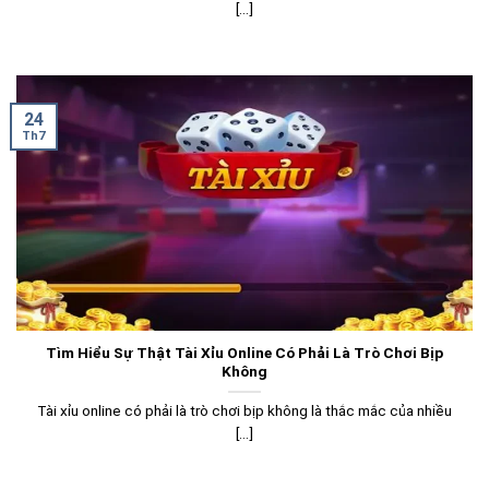
[...]
24
Th7
Tìm Hiểu Sự Thật Tài Xỉu Online Có Phải Là Trò Chơi Bịp
Không
Tài xỉu online có phải là trò chơi bịp không là thắc mắc của nhiều
[...]