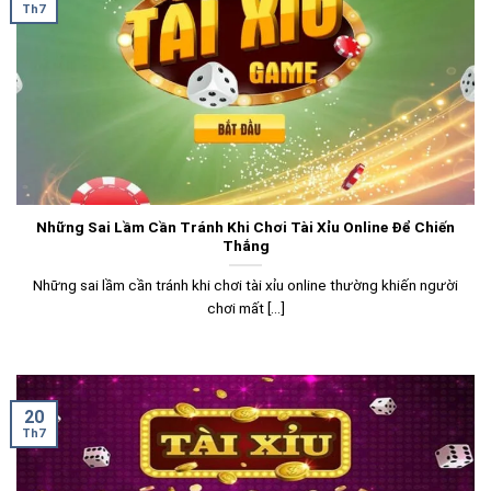
Th7
Những Sai Lầm Cần Tránh Khi Chơi Tài Xỉu Online Để Chiến
Thắng
Những sai lầm cần tránh khi chơi tài xỉu online thường khiến người
chơi mất [...]
20
Th7