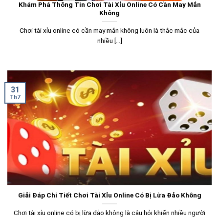
Khám Phá Thông Tin Chơi Tài Xỉu Online Có Cần May Mắn
Không
Chơi tài xỉu online có cần may mắn không luôn là thắc mắc của
nhiều [...]
31
Th7
Giải Đáp Chi Tiết Chơi Tài Xỉu Online Có Bị Lừa Đảo Không
Chơi tài xỉu online có bị lừa đảo không là câu hỏi khiến nhiều người