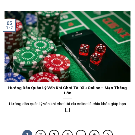
05
Th7
Hướng Dẫn Quản Lý Vốn Khi Chơi Tài Xỉu Online – Mẹo Thắng
Lớn
Hướng dẫn quản lý vốn khi chơi tài xỉu online là chìa khóa giúp bạn
[...]
1
2
3
4
…
6