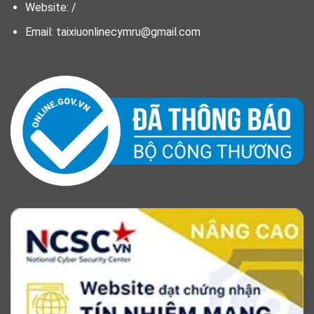
Website: /
Email:
taixiuonlinecymru@gmail.com