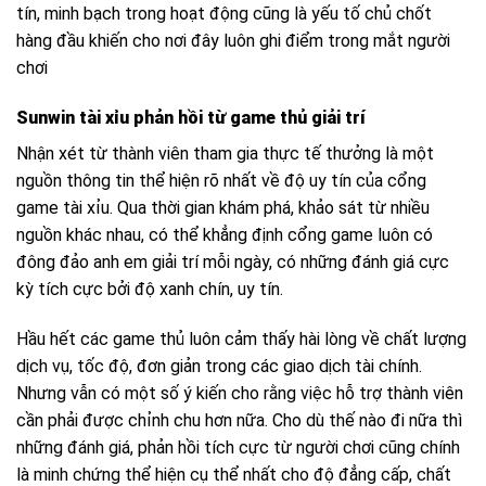
tín, minh bạch trong hoạt động cũng là yếu tố chủ chốt
hàng đầu khiến cho nơi đây luôn ghi điểm trong mắt người
chơi
Sunwin tài xỉu phản hồi từ game thủ giải trí
Nhận xét từ thành viên tham gia thực tế thưởng là một
nguồn thông tin thể hiện rõ nhất về độ uy tín của cổng
game tài xỉu. Qua thời gian khám phá, khảo sát từ nhiều
nguồn khác nhau, có thể khẳng định cổng game luôn có
đông đảo anh em giải trí mỗi ngày, có những đánh giá cực
kỳ tích cực bởi độ xanh chín, uy tín.
Hầu hết các game thủ luôn cảm thấy hài lòng về chất lượng
dịch vụ, tốc độ, đơn giản trong các giao dịch tài chính.
Nhưng vẫn có một số ý kiến cho rằng việc hỗ trợ thành viên
cần phải được chỉnh chu hơn nữa. Cho dù thế nào đi nữa thì
những đánh giá, phản hồi tích cực từ người chơi cũng chính
là minh chứng thể hiện cụ thể nhất cho độ đẳng cấp, chất