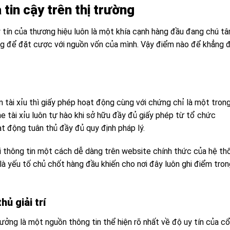
à tin cậy trên thị trường
 uy tín của thương hiệu luôn là một khía cạnh hàng đầu đang chú tâ
ng để đặt cược với nguồn vốn của mình. Vậy điểm nào để khẳng đ
n tài xỉu thì giấy phép hoạt động cùng với chứng chỉ là một tron
 tài xỉu luôn tự hào khi sở hữu đầy đủ giấy phép từ tổ chức
t động tuân thủ đầy đủ quy định pháp lý.
mọi thông tin một cách dễ dàng trên website chính thức của hệ th
là yếu tố chủ chốt hàng đầu khiến cho nơi đây luôn ghi điểm tron
hủ giải trí
ưởng là một nguồn thông tin thể hiện rõ nhất về độ uy tín của c