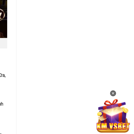
ữa,
✕
nh