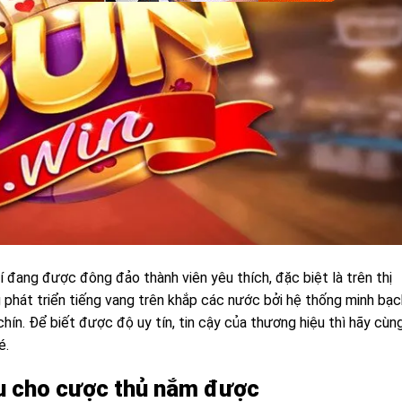
 đang được đông đảo thành viên yêu thích, đặc biệt là trên thị
phát triển tiếng vang trên khắp các nước bởi hệ thống minh bạc
h chín. Để biết được độ uy tín, tin cậy của thương hiệu thì hãy cùn
é.
xỉu cho cược thủ nắm được