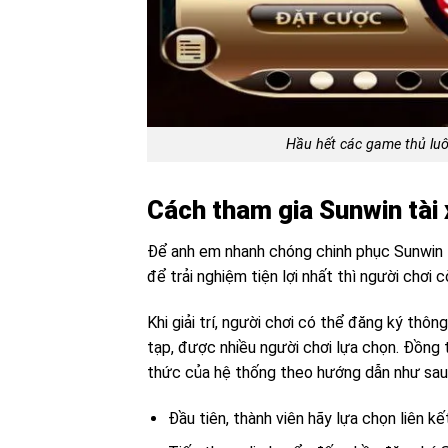
Hầu hết các game thủ lu
Cách tham gia Sunwin tài 
Để anh em nhanh chóng chinh phục Sunwin tà
để trải nghiệm tiện lợi nhất thì người chơi 
Khi giải trí, người chơi có thể đăng ký t
tạp, được nhiều người chơi lựa chọn. Đồng t
thức của hệ thống theo hướng dẫn như sau
Đầu tiên, thành viên hãy lựa chọn liên k