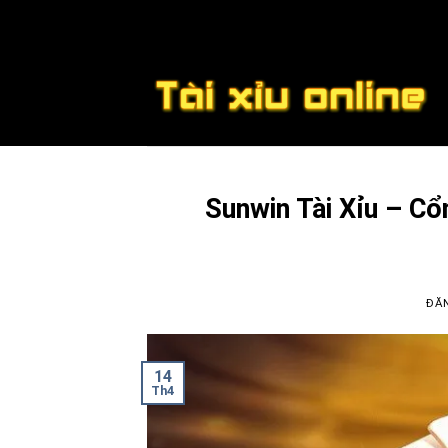
Bỏ
qua
nội
dung
Sunwin Tài Xỉu – C
ĐĂ
14
Th4