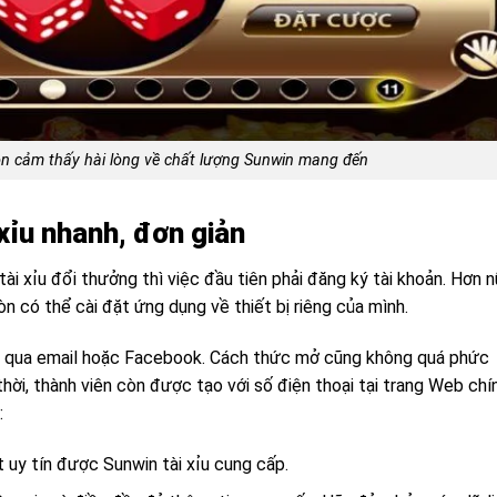
ôn cảm thấy hài lòng về chất lượng Sunwin mang đến
xỉu nhanh, đơn giản
i xỉu đổi thưởng thì việc đầu tiên phải đăng ký tài khoản. Hơn n
còn có thể cài đặt ứng dụng về thiết bị riêng của mình.
hông qua email hoặc Facebook. Cách thức mở cũng không quá phức
hời, thành viên còn được tạo với số điện thoại tại trang Web chí
:
ết uy tín được Sunwin tài xỉu cung cấp.