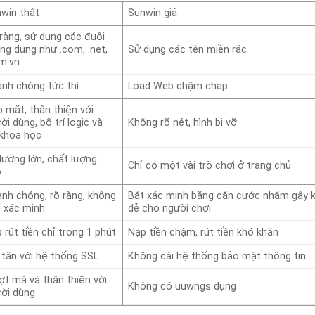
win thật
Sunwin giả
ràng, sử dụng các đuôi
ng dung như .com, .net,
Sử dụng các tên miền rác
m.vn
nh chóng tức thì
Load Web chậm chạp
 mắt, thân thiện với
ời dùng, bố trí logic và
Không rõ nét, hình bị vỡ
khoa học
lượng lớn, chất lượng
Chỉ có một vài trò chơi ở trang chủ
o
nh chóng, rõ ràng, không
Bắt xác minh bằng căn cước nhằm gây 
 xác minh
dễ cho người chơi
 rút tiền chỉ trong 1 phút
Nạp tiền chậm, rút tiền khó khăn
 tân với hệ thống SSL
Không cài hệ thống bảo mật thông tin
t mà và thân thiện với
Không có uuwngs dụng
ời dùng