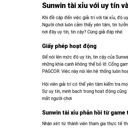
Sunwin tài xỉu với uy tín v
Khi đề cập đến việc giải trí với tài xỉu, độ
Người chơi luôn cảm thấy yên tâm, tin tưở
nơi đây uy tín, tin cậy? Cùng giải đáp nhé:
Giấy phép hoạt động
Để nói lên mức độ uy tín, tin cậy của Sunwi
những khía cạnh không thể bỏ lỡ. Cổng game
PAGCOR. Việc này nói lên hệ thống luôn hoạ
Hội viên giải trí có thể yên tâm kiểm tra 
Sự uy tín, minh bạch trong hoạt động cũng 
mắt người chơi
Sunwin tài xỉu phản hồi từ game t
Nhận xét từ thành viên tham gia thực tế th