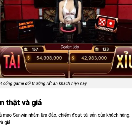
một cổng game đổi thưởng rất ăn khách hiện nay
n thật và giả
giả mạo Sunwin nhằm lừa đảo, chiếm đoạt tài sản của khách hàng.
à giả