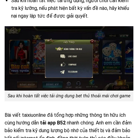
Sau khi hoàn tất việc tải ứng dụng, người chơi cần kiểm
tra kỹ lưỡng, nếu phát hiện bất kỳ vấn đề nào, hãy khiếu
nại ngay lập tức để được giải quyết.
Sau khi hoàn tất việc tải ứng dụng bet thủ thoải mái chơi game
Bài viết taixiuonline đã tổng hợp những thông tin hữu ích
cùng hướng dẫn
tải app B52
nhanh chóng. Anh em cần đảm
bảo kiểm tra kỹ dung lượng bộ nhớ của thiết bị và đảm bảo