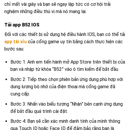
chỉ mất vài giây và bạn sẽ ngay lập tức có cơ hội trải
nghiệm những điều thú vị mà nó mang lại.
Tải app B52 IOS
Đối với các thiết bị sử dụng hệ điều hành IOS, bạn có thể tải
app tài xỉu
của cổng game uy tín bằng cách thực hiện các
bước sau:
Bước 1: Anh em tiến hành mở App Store trên thiết bị của
bạn và nhập từ khóa “B52” vào ô tìm kiếm để bắt đầu.
Bước 2: Tiếp theo chọn phiên bản ứng dụng phù hợp với
dung lượng bộ nhớ của điện thoại mà cổng game đã
cung cấp.
Bước 3: Nhấn vào biểu tượng “Nhận” bên cạnh ứng dụng
để bắt đầu quá trình cài đặt.
Bước 4: Bạn sẽ cần xác minh danh tính của mình thông
qua Touch ID hoặc Face ID để đảm bảo rằng bạn là