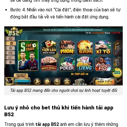
sẽ dễ dàng tìm thấy ứng dụng trong danh sách.
Bước 4: Nhấn vào nút “Cài đặt”, điện thoại của bạn sẽ tự
động bắt đầu tải về và tiến hành cài đặt ứng dụng.
Tải app B52 mang đến cho người chơi sự linh hoạt tuyệt đối
Lưu ý nhỏ cho bet thủ khi tiến hành tải app
B52
Trong quá trình
tải app B52
anh em cần lưu ý thêm những