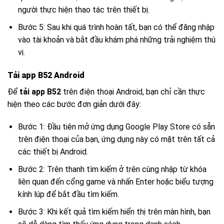
người thực hiện thao tác trên thiết bị.
Bước 5: Sau khi quá trình hoàn tất, bạn có thể đăng nhập
vào tài khoản và bắt đầu khám phá những trải nghiệm thú
vị.
Tải app B52 Android
Để
tải app B52
trên điện thoại Android, bạn chỉ cần thực
hiện theo các bước đơn giản dưới đây:
Bước 1: Đầu tiên mở ứng dụng Google Play Store có sẵn
trên điện thoại của bạn, ứng dụng này có mặt trên tất cả
các thiết bị Android.
Bước 2: Trên thanh tìm kiếm ở trên cùng nhập từ khóa
liên quan đến cổng game và nhấn Enter hoặc biểu tượng
kính lúp để bắt đầu tìm kiếm.
Bước 3: Khi kết quả tìm kiếm hiển thị trên màn hình, bạn