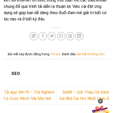
kết nối internet ổn định, đồng thời tuân thủ các điều khoản
chung để quá trình tải diễn ra thuận lợi. Việc cài đặt ứng
dụng sẽ giúp bạn dễ dàng theo đuổi đam mê giải trí bất cứ
lúc nào và ở bất kỳ đâu.
Bài viết này được đăng trong
Tin tức
. Đánh dấu
liên kết thường trực
.
SEO
Tải App Win79 – Trải Nghiệm
Sin88 – Giới Thiệu Và Đánh
Cá Cược Mượt Mà Mọi Nơi
Giá Nhà Cái Hot Nhất Châu Á
✕