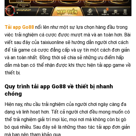
Tải app Go88
nổi lên như một sự lựa chọn hàng đầu trong
việc trải nghiệm cá cược được mượt mà và an toàn hơn. Bài
viết sau đây của taixiuonline sẽ hướng dẫn người chơi cách
để tải game cá cược đẳng cấp và uy tín một cách đơn giản
và an toàn nhất. Đồng thời sẽ chia sẻ những ưu điểm hấp
dẫn mà bạn có thể nhận được khi thực hiện tải app game về
thiết bị.
Quy trình tải app Go88 về thiết bị nhanh
chóng
Hiện nay, nhu cầu trải nghiệm của người chơi ngày càng đa
dạng và linh hoạt hơn. Tất cả người chơi đều mong muốn có
thể trải nghiệm giải trí mọi lúc, mọi nơi mà không còn bị gò
bó quá nhiều. Sau đây sẽ là những thao tác tải app đơn giản
mà bạn nên tham khảo qua.