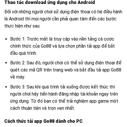
Thao tác download ứng dụng cho Android
Đối với những người chơi sử dụng điện thoại có hệ điều hành
là Android thì mọi người cần phải quan tâm đến các bước
thực hiện như sau:
Bước 1: Trước mắt là truy cập vào nền tảng cá cược
chính thức của Go88 và lựa chọn phần tải app để bắt
đầu quá trình.
Bước 2: Sau đó, người chơi có thể sử dụng điện thoại để
quét các mã QR trên trang web và bắt đầu tải app Go88
về máy.
Bước 3: Sau khi quá trình tải xuống được kết thúc thì
người chơi hãy tiến hành đăng nhập tài khoản ngay trên
ứng dụng. Từ đó bạn có thể trải nghiệm app game một
cách thuận tiện và trọn vẹn nhất.
Cách thức tải app Go88 dành cho PC