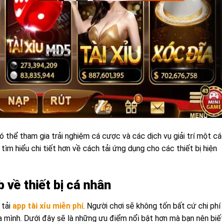
 thể tham gia trải nghiệm cá cược và các dịch vụ giải trí một c
i tìm hiểu chi tiết hơn về cách tải ứng dụng cho các thiết bị hiện
b về thiết bị cá nhân
 tải
app tài xỉu miễn phí
. Người chơi sẽ không tốn bất cứ chi phí
ủa mình. Dưới đây sẽ là những ưu điểm nổi bật hơn mà bạn nên biế