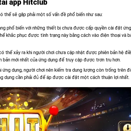
tải app Hitclub
 có thể sẽ gặp phải một số vấn đề phổ biến như sau:
ạng phổ biến với những thiết bị chưa được cấp quyền cài đặt ứn
hể khắc phục được tình trạng này bằng cách vào điện thoại và b
 có thể xảy ra khi người chơi chưa cập nhật được phiên bản hệ đi
n bản mới nhất của ứng dụng để truy cập được trơn tru hơn.
ải ứng dụng, người chơi nên kiếm tra dung lượng còn trống trên đ
ng dụng cần phải đủ để áp được cài đặt một cách thuận lợi nhất.