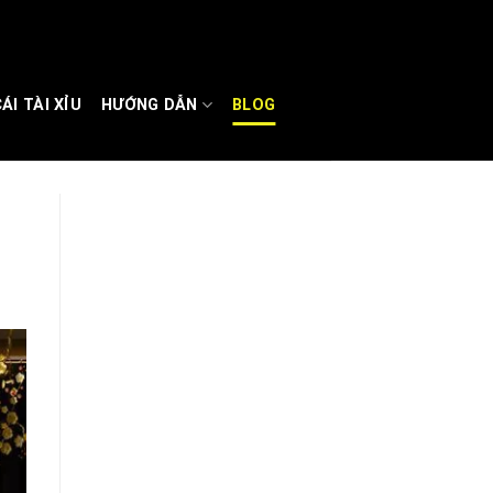
ÁI TÀI XỈU
HƯỚNG DẪN
BLOG