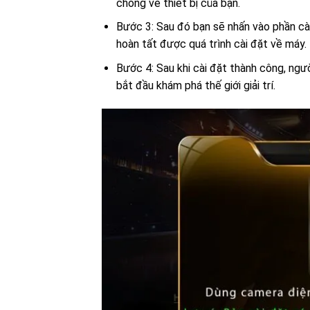
chóng về thiết bị của bạn.
Bước 3: Sau đó bạn sẽ nhấn vào phần cài 
hoàn tất được quá trình cài đặt về máy.
Bước 4: Sau khi cài đặt thành công, ngư
bắt đầu khám phá thế giới giải trí.