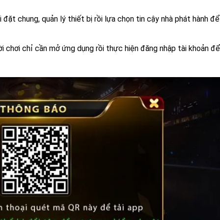
đặt chung, quản lý thiết bị rồi lựa chọn tin cậy nhà phát hành để
ời chơi chỉ cần mở ứng dụng rồi thực hiện đăng nhập tài khoản để