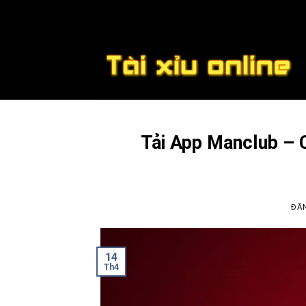
Bỏ
qua
nội
dung
Tải App Manclub – 
ĐĂ
14
Th4