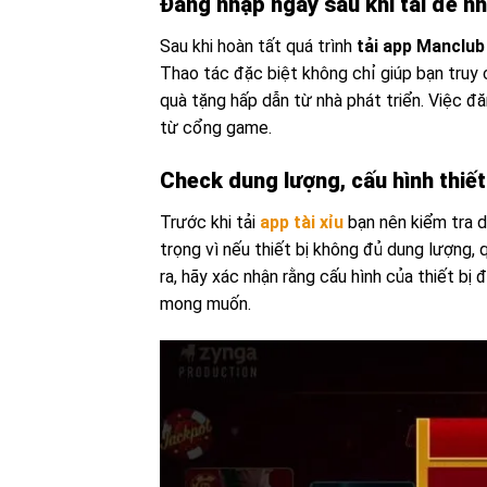
Đăng nhập ngay sau khi tải để n
Sau khi hoàn tất quá trình
tải app Manclu
Thao tác đặc biệt không chỉ giúp bạn truy
quà tặng hấp dẫn từ nhà phát triển. Việc đ
từ cổng game.
Check dung lượng, cấu hình thiết 
Trước khi tải
app tài xỉu
bạn nên kiểm tra du
trọng vì nếu thiết bị không đủ dung lượng, 
ra, hãy xác nhận rằng cấu hình của thiết b
mong muốn.