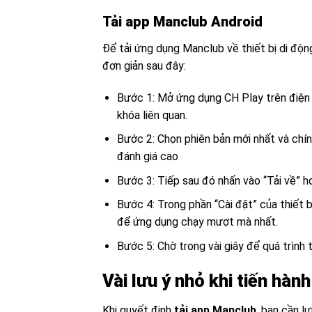
Tải app Manclub Android
Để tải ứng dụng Manclub về thiết bị di độn
đơn giản sau đây:
Bước 1: Mở ứng dụng CH Play trên điện 
khóa liên quan.
Bước 2: Chọn phiên bản mới nhất và chí
đánh giá cao
Bước 3: Tiếp sau đó nhấn vào “Tải về” h
Bước 4: Trong phần “Cài đặt” của thiết 
để ứng dụng chạy mượt mà nhất.
Bước 5: Chờ trong vài giây để quá trình 
Vài lưu ý nhỏ khi tiến hàn
Khi quyết định
tải app Manclub
, bạn cần l