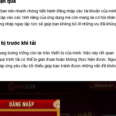
hận quà
b
bạn nên nhanh chóng tiến hành đăng nhập vào tài khoản của mình
 cập vào các tính năng của ứng dụng mà còn mang lại cơ hội nhận
ăng nhập ngay lập tức sẽ giúp bạn không bỏ lỡ những ưu đãi khủn
bị trước khi tải
ng lượng trống còn lại trên thiết bị của mình. Việc này rất quan
quá trình tải có thể bị gián đoạn hoặc không thực hiện được. Ngo
ị đáp ứng yêu cầu tối thiểu giúp bạn tránh được những vấn đề khô