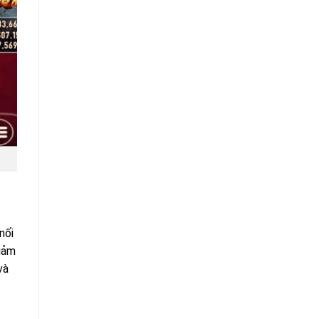
nối
giảm
và