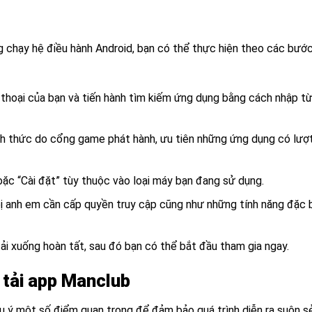
g chạy hệ điều hành Android, bạn có thể thực hiện theo các bướ
thoại của bạn và tiến hành tìm kiếm ứng dụng bằng cách nhập t
nh thức do cổng game phát hành, ưu tiên những ứng dụng có lượ
oặc “Cài đặt” tùy thuộc vào loại máy bạn đang sử dụng.
bị anh em cần cấp quyền truy cập cũng như những tính năng đặc 
tải xuống hoàn tất, sau đó bạn có thể bắt đầu tham gia ngay.
h tải app Manclub
ưu ý một số điểm quan trọng để đảm bảo quá trình diễn ra suôn s