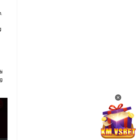
.
g
ài
ng
✕