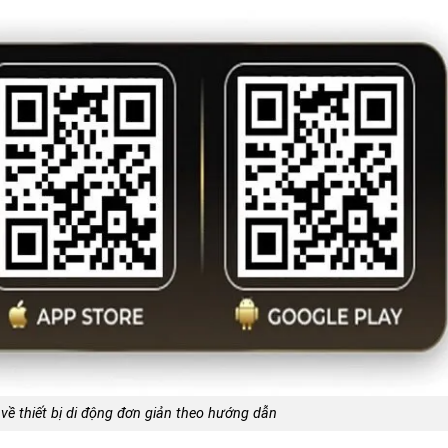
về thiết bị di động đơn giản theo hướng dẫn