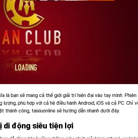
ĩa là bạn sẽ mang cả thế giới giải trí hiện đại vào tay mình. Phiên
 lượng, phù hợp với cả hệ điều hành Android, iOS và cả PC. Chỉ v
ặt thành công, taixiuonline sẽ hướng dẫn nhanh dưới đây.
 di động siêu tiện lợi