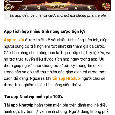
Tải app để thoải mái cá cược mọi nơi mà không phải trả phí
App tích hợp nhiều tính năng cược tiện lợi
App tài xỉu
được thiết kế với nhiều tính năng tiện ích, giúp
người dùng có trải nghiệm tốt nhất khi tham gia cá cược.
Các tính năng như thông báo kết quả, cập nhật tỷ lệ kèo, và
hỗ trợ trực tuyến đều được tích hợp ngay trong app. Ưu
điểm giúp người chơi không bỏ lỡ bất kỳ thông tin quan
trọng nào và có thể thực hiện các giao dịch cá cược một
cách dễ dàng. Ngoài ra, khi
tải app Hitclub
, người chơi sẽ
được trải nghiệm nhiều tính năng siêu thú vị.
Tải app Nhatvip miễn phí 100%
Tải app Nhatvip
hoàn toàn miễn phí trên dành mọi hệ điều
hành cực kỳ tiện lợi và nhanh chóng. Người dùng không phải