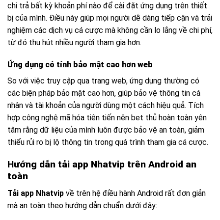
chi trả bất kỳ khoản phí nào để cài đặt ứng dụng trên thiết
bị của mình. Điều này giúp mọi người dễ dàng tiếp cận và trải
nghiệm các dịch vụ cá cược mà không cần lo lắng về chi phí,
từ đó thu hút nhiều người tham gia hơn.
Ứng dụng có tính bảo mật cao hơn web
So với việc truy cập qua trang web, ứng dụng thường có
các biện pháp bảo mật cao hơn, giúp bảo vệ thông tin cá
nhân và tài khoản của người dùng một cách hiệu quả. Tích
hợp công nghệ mã hóa tiên tiến nên bet thủ hoàn toàn yên
tâm rằng dữ liệu của mình luôn được bảo vệ an toàn, giảm
thiểu rủi ro bị lộ thông tin trong quá trình tham gia cá cược.
Hướng dẫn tải app Nhatvip trên Android an
toàn
Tải app Nhatvip
về trên hệ điều hành Android rất đơn giản
mà an toàn theo hướng dẫn chuẩn dưới đây: