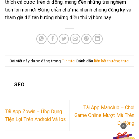
thích cá cược trên di động, mang đến những trải nghiệm
tiện lợi mọi nơi. Đừng chần chừ mà nhanh chóng đăng ký và
tham gia để tận hưởng những điều thú vị hôm nay.
Bài viết này được đăng trong
Tin tức
. Đánh dấu
liên kết thường trực
.
SEO
Tải App Manclub – Chơi
Tải App Zowin – Ứng Dụng
Game Online Mượt Mà Trên
Tiện Lợi Trên Android Và Ios
Di Động
✕