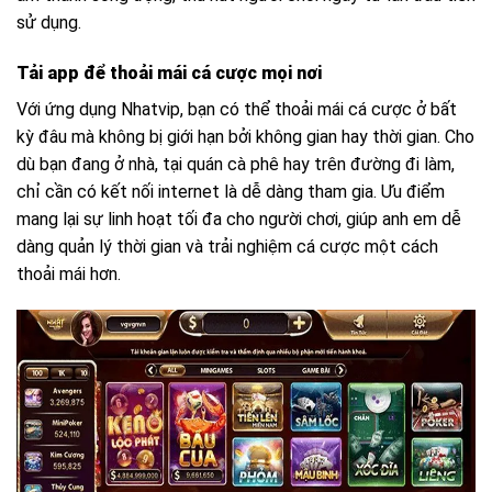
sử dụng.
Tải app để thoải mái cá cược mọi nơi
Với ứng dụng Nhatvip, bạn có thể thoải mái cá cược ở bất
kỳ đâu mà không bị giới hạn bởi không gian hay thời gian. Cho
dù bạn đang ở nhà, tại quán cà phê hay trên đường đi làm,
chỉ cần có kết nối internet là dễ dàng tham gia. Ưu điểm
mang lại sự linh hoạt tối đa cho người chơi, giúp anh em dễ
dàng quản lý thời gian và trải nghiệm cá cược một cách
thoải mái hơn.