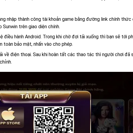
ăng nhập thành công tài khoản game bằng đường link chính thức
 Sunwin trên giao diện chính.
hệ điều hành Android. Trong khi chờ đợi tải xuống thì bạn sẽ tới p
an toàn bảo mật, nhấn vào cho phép.
 về điện thoại. Sau khi hoàn tất các thao tác thì người chơi đã 
chỉnh.