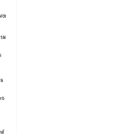
Với
tài
i
và
trò
hể