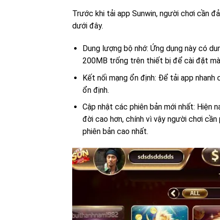
Trước khi tải app Sunwin, người chơi cần 
dưới đây.
Dung lượng bộ nhớ: Ứng dụng này có du
200MB trống trên thiết bị để cài đặt mà
Kết nối mạng ổn định: Để tải app nhanh 
ổn định.
Cập nhật các phiên bản mới nhất: Hiện 
đời cao hơn, chính vì vậy người chơi cầ
phiên bản cao nhất.