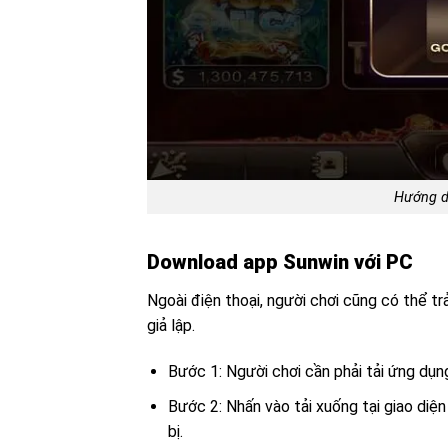
Hướng dẫ
Download app Sunwin với PC
Ngoài điện thoại, người chơi cũng có thể t
giả lập.
Bước 1: Người chơi cần phải tải ứng dụn
Bước 2: Nhấn vào tải xuống tại giao diện
bị.