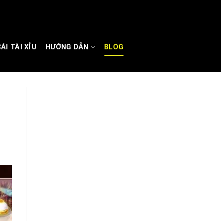
ÁI TÀI XỈU
HƯỚNG DẪN
BLOG