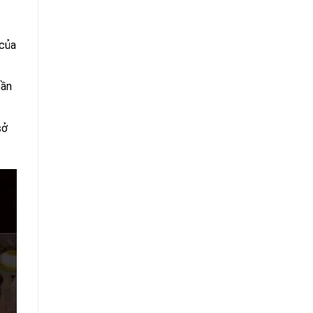
 của
hần
sở