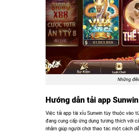
Những điều
Hướng dẫn tải app Sunwin v
Việc tải app tài xỉu Sunwin tùy thuộc vào 
đang cung cấp ứng dụng tương thích với cả
nhằm giúp người chơi thao tác một cách dễ