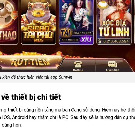
 kiện để thực hiện việc tải app Sunwin
ề thiết bị chi tiết
từng thiết bị cùng nền tảng mà bạn đang sử dụng. Hiện nay hệ th
 IOS, Android hay thậm chí là PC. Sau đây sẽ là hướng dẫn cụ th
 dàng hơn.