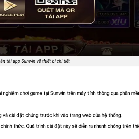
n tải app Sunwin về thiết bị chi tiết
rải nghiệm chơi game tại Sunwin trên máy tính thông qua phần m
g và cài đặt chúng trước khi vào trang web của hệ thống.
 chính thức. Quá trình cài đặt này sẽ diễn ra nhanh chóng trên thi