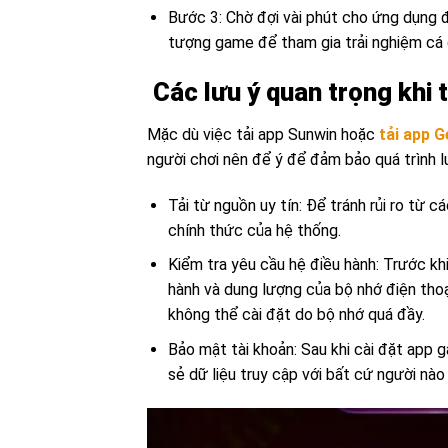
Bước 3: Chờ đợi vài phút cho ứng dụng đ
tượng game để tham gia trải nghiệm cá
Các lưu ý quan trọng khi 
Mặc dù việc tải app Sunwin hoặc
tải app 
người chơi nên để ý để đảm bảo quá trình l
Tải từ nguồn uy tín: Để tránh rủi ro từ 
chính thức của hệ thống.
Kiểm tra yêu cầu hệ điều hành: Trước kh
hành và dung lượng của bộ nhớ điện thoạ
không thể cài đặt do bộ nhớ quá đầy.
Bảo mật tài khoản: Sau khi cài đặt app
sẻ dữ liệu truy cập với bất cứ người nà