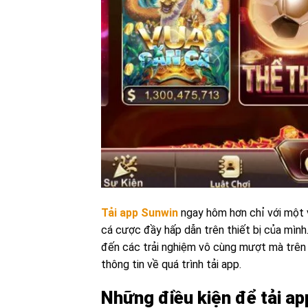
Tải app Sunwin
ngay hôm hơn chỉ với một 
cá cược đầy hấp dẫn trên thiết bị của mình
đến các trải nghiệm vô cùng mượt mà trên m
thông tin về quá trình tải app.
Những điều kiện để tải a