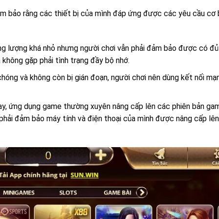
đảm bảo rằng các thiết bị của mình đáp ứng được các yêu cầu cơ
ng lượng khá nhỏ nhưng người chơi vẫn phải đảm bảo được có đủ
 không gặp phải tình trạng đầy bộ nhớ.
chóng và không còn bị gián đoạn, người chơi nên dùng kết nối mạ
nay, ứng dụng game thường xuyên nâng cấp lên các phiên bản ga
n phải đảm bảo máy tính và điện thoại của mình được nâng cấp lên