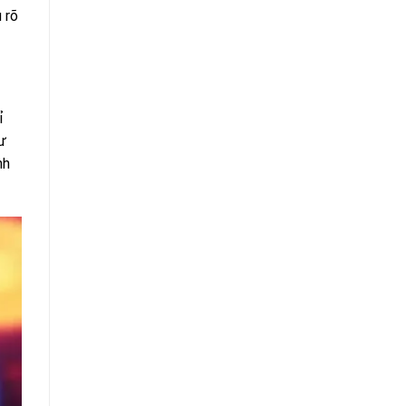
 rõ
ỉ
ư
nh