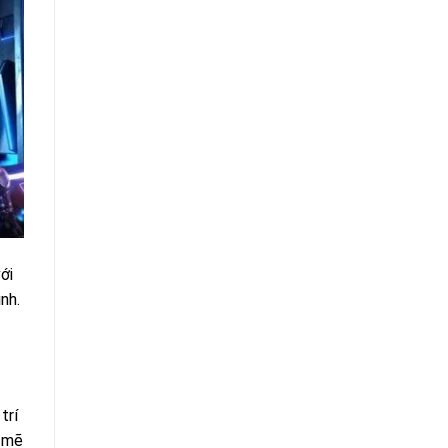
ới
nh.
trí
h mẽ