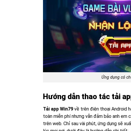
Ứng dụng có chuy
Hướng dẫn thao tác tải ap
Tải app Win79
về trên điện thoại Android 
toàn miễn phí nhưng vẫn đảm bảo anh em có
trên web. Chỉ sau vài phút, ứng dụng sẽ xuấ
lúc mọi nơi, dưới đây là hướng dẫn chi tiết: