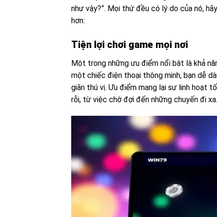
như vậy?”. Mọi thứ đều có lý do của nó, hãy
hơn:
Tiện lợi chơi game mọi nơi
Một trong những ưu điểm nổi bật là khả năn
một chiếc điện thoại thông minh, bạn dễ dàn
giãn thú vị. Ưu điểm mang lại sự linh hoạt 
rỗi, từ việc chờ đợi đến những chuyến đi xa