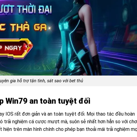
ên gia hỗ trợ tận tình, sát sao với bet thủ
p Win79 an toàn tuyệt đối
hay IOS rất đơn giản và an toàn tuyệt đối. Mọi thao tác đều hoàn
 trải nghiệm cá cược mượt mà, suôn sẻ nhất hơn hẳn so với chơ
t hiện trên màn hình chính cho phép bạn thoải mái trải nghiệm mọ