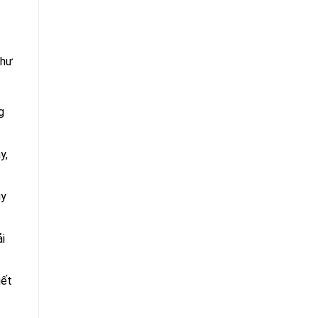
như
g
y,
ùy
i
iết