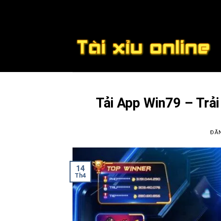
Bỏ
qua
nội
dung
Tải App Win79 – Trả
ĐĂ
14
Th4