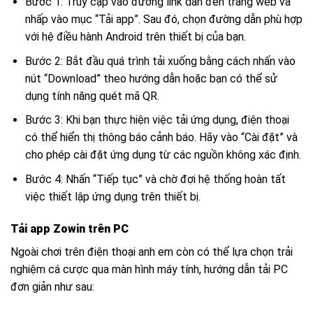
Bước 1: Truy cập vào đường link dẫn đến trang web và
nhấp vào mục “Tải app”. Sau đó, chọn đường dẫn phù hợp
với hệ điều hành Android trên thiết bị của bạn.
Bước 2: Bắt đầu quá trình tải xuống bằng cách nhấn vào
nút “Download” theo hướng dẫn hoặc bạn có thể sử
dụng tính năng quét mã QR.
Bước 3: Khi bạn thực hiện việc tải ứng dụng, điện thoại
có thể hiển thị thông báo cảnh báo. Hãy vào “Cài đặt” và
cho phép cài đặt ứng dụng từ các nguồn không xác định.
Bước 4: Nhấn “Tiếp tục” và chờ đợi hệ thống hoàn tất
việc thiết lập ứng dụng trên thiết bị.
Tải app Zowin trên PC
Ngoài chơi trên điện thoại anh em còn có thể lựa chọn trải
nghiệm cá cược qua màn hình máy tính, hướng dẫn tải PC
đơn giản như sau: