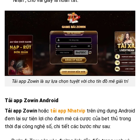
“Nhận”, chờ vài giây là hoàn tất.
Tải app Zowin là sự lựa chọn tuyệt vời cho tín đồ mê giải trí
Tải app Zowin Android
Tải app Zowin
hoặc
tải app Nhatvip
trên ứng dụng Android
đem lại sự tiện lợi cho đam mê cá cược của bet thủ trong
thời đại công nghệ số, chi tiết các bước như sau: