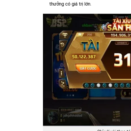
thưởng có giá trị lớn.