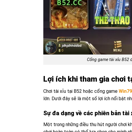
Cổng game tài xỉu B52 đ
Lợi ích khi tham gia chơi 
Chơi tài xỉu tại B52 hoặc cổng game
Win79 
lớn. Dưới đây sẽ là một số lợi ích nổi bật nh
Sự đa dạng về các phiên bản tài
Một trong những điều thu hút người chơi kh
chơi hoàn toàn có thể lựa chọn cho mình nhữ