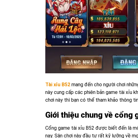
Tài xỉu B52
mang đến cho người chơi những 
này cung cấp các phiên bản game tài xỉu kh
chơi này thì bạn có thể tham khảo thông tin
Giới thiệu chung về cổng 
Cổng game tài xỉu B52 được biết đến là mộ
nay. Sân chơi này đầu tư rất kỹ lưỡng về m