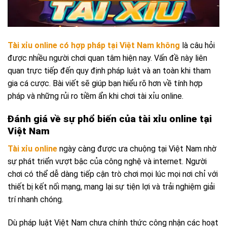
Tài xỉu online có hợp pháp tại Việt Nam không
là câu hỏi
được nhiều người chơi quan tâm hiện nay. Vấn đề này liên
quan trực tiếp đến quy định pháp luật và an toàn khi tham
gia cá cược. Bài viết sẽ giúp bạn hiểu rõ hơn về tính hợp
pháp và những rủi ro tiềm ẩn khi chơi tài xỉu online.
Đánh giá về sự phổ biến của tài xỉu online tại
Việt Nam
Tài xỉu online
ngày càng được ưa chuộng tại Việt Nam nhờ
sự phát triển vượt bậc của công nghệ và internet. Người
chơi có thể dễ dàng tiếp cận trò chơi mọi lúc mọi nơi chỉ với
thiết bị kết nối mạng, mang lại sự tiện lợi và trải nghiệm giải
trí nhanh chóng.
Dù pháp luật Việt Nam chưa chính thức công nhận các hoạt