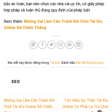
bảo an toàn, bạn nên chọn các nhà cái uy tín, có giấy phép
hợp pháp và tuân thủ đúng quy định của pháp luật.
Xem thêm:
Những Sai Lầm Cần Tránh Khi Chơi Tài Xỉu
Online Để Chiến Thắng
Bài viết này được đăng trong
Tin tức
. Đánh dấu
liên kết thường trực
.
SEO
Những Sai Lầm Cần Tránh Khi
Tìm Hiểu Sự Thật Tài Xỉu
Chơi Tài Xỉu Online Để Chiến
Online Có Phải Là Trò Chơi