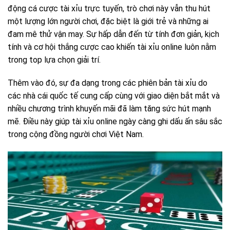
động cá cược tài xỉu trực tuyến, trò chơi này vẫn thu hút
một lượng lớn người chơi, đặc biệt là giới trẻ và những ai
đam mê thử vận may. Sự hấp dẫn đến từ tính đơn giản, kịch
tính và cơ hội thắng cược cao khiến tài xỉu online luôn nằm
trong top lựa chọn giải trí.
Thêm vào đó, sự đa dạng trong các phiên bản tài xỉu do
các nhà cái quốc tế cung cấp cùng với giao diện bắt mắt và
nhiều chương trình khuyến mãi đã làm tăng sức hút mạnh
mẽ. Điều này giúp tài xỉu online ngày càng ghi dấu ấn sâu sắc
trong cộng đồng người chơi Việt Nam.