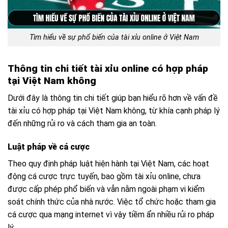
Tìm hiểu về sự phổ biến của tài xỉu online ở Việt Nam
Thông tin chi tiết tài xỉu online có hợp pháp
tại Việt Nam không
Dưới đây là thông tin chi tiết giúp bạn hiểu rõ hơn về vấn đề
tài xỉu có hợp pháp tại Việt Nam không, từ khía cạnh pháp lý
đến những rủi ro và cách tham gia an toàn.
Luật pháp về cá cược
Theo quy định pháp luật hiện hành tại Việt Nam, các hoạt
động cá cược trực tuyến, bao gồm tài xỉu online, chưa
được cấp phép phổ biến và vẫn nằm ngoài phạm vi kiểm
soát chính thức của nhà nước. Việc tổ chức hoặc tham gia
cá cược qua mạng internet vì vậy tiềm ẩn nhiều rủi ro pháp
lý.