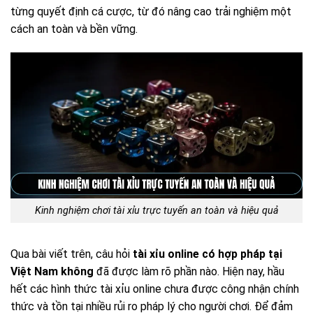
từng quyết định cá cược, từ đó nâng cao trải nghiệm một
cách an toàn và bền vững.
Kinh nghiệm chơi tài xỉu trực tuyến an toàn và hiệu quả
Qua bài viết trên, câu hỏi
tài xỉu online có hợp pháp tại
Việt Nam không
đã được làm rõ phần nào. Hiện nay, hầu
hết các hình thức tài xỉu online chưa được công nhận chính
thức và tồn tại nhiều rủi ro pháp lý cho người chơi. Để đảm