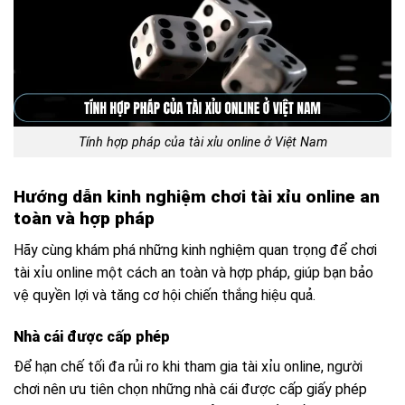
Tính hợp pháp của tài xỉu online ở Việt Nam
Hướng dẫn kinh nghiệm chơi tài xỉu online an
toàn và hợp pháp
Hãy cùng khám phá những kinh nghiệm quan trọng để chơi
tài xỉu online một cách an toàn và hợp pháp, giúp bạn bảo
vệ quyền lợi và tăng cơ hội chiến thắng hiệu quả.
Nhà cái được cấp phép
Để hạn chế tối đa rủi ro khi tham gia tài xỉu online, người
chơi nên ưu tiên chọn những nhà cái được cấp giấy phép