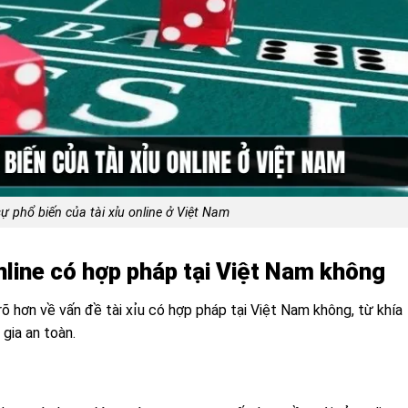
sự phổ biến của tài xỉu online ở Việt Nam
 online có hợp pháp tại Việt Nam không
 rõ hơn về vấn đề tài xỉu có hợp pháp tại Việt Nam không, từ khía
gia an toàn.