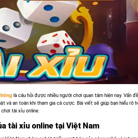
 không
là câu hỏi được nhiều người chơi quan tâm hiện nay. Vấn đ
ật và an toàn khi tham gia cá cược. Bài viết sẽ giúp bạn hiểu rõ 
chơi tài xỉu online.
a tài xỉu online tại Việt Nam