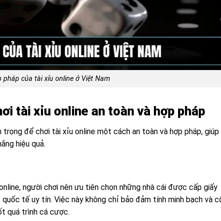
 pháp của tài xỉu online ở Việt Nam
i tài xỉu online an toàn và hợp pháp
rọng để chơi tài xỉu online một cách an toàn và hợp pháp, giúp
hắng hiệu quả.
u online, người chơi nên ưu tiên chọn những nhà cái được cấp giấy
quốc tế uy tín. Việc này không chỉ bảo đảm tính minh bạch và 
t quá trình cá cược.