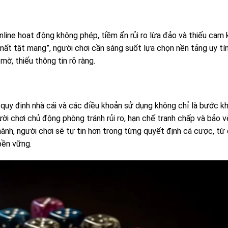
nline hoạt động không phép, tiềm ẩn rủi ro lừa đảo và thiếu cam 
 mất tật mang”, người chơi cần sáng suốt lựa chọn nền tảng uy tín
ờ, thiếu thông tin rõ ràng.
, quy định nhà cái và các điều khoản sử dụng không chỉ là bước kh
ười chơi chủ động phòng tránh rủi ro, hạn chế tranh chấp và bảo v
 hành, người chơi sẽ tự tin hơn trong từng quyết định cá cược, từ
bền vững.