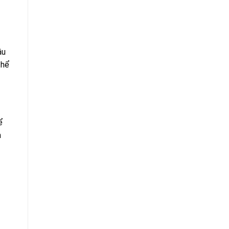
ầu
thể
ể
m