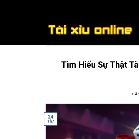
Bỏ
qua
nội
dung
Tìm Hiểu Sự Thật Tài
ĐĂ
24
Th7