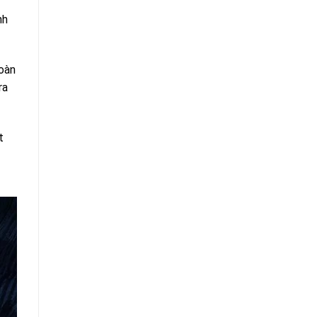
nh
oàn
ra
t