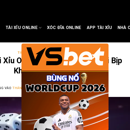
TÀI XỈU ONLINE
XÓC ĐĨA ONLINE
APP TÀI XỈU
NHÀ C
×
TIN TỨC
 Xỉu Online Có Phải Là Trò Chơi Bịp
Không
NG VÀO
THÁNG 7 24, 2025
BỞI
SEO