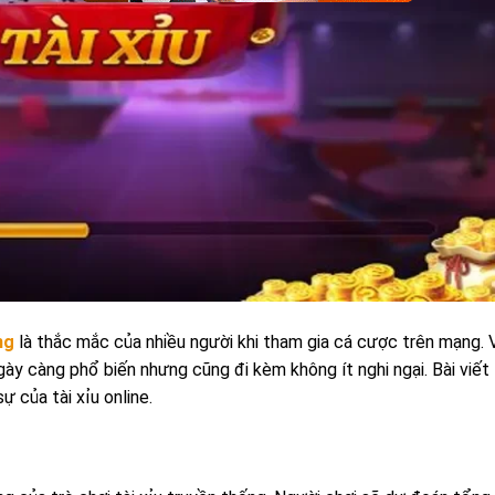
ng
là thắc mắc của nhiều người khi tham gia cá cược trên mạng. 
gày càng phổ biến nhưng cũng đi kèm không ít nghi ngại. Bài viết
ự của tài xỉu online.