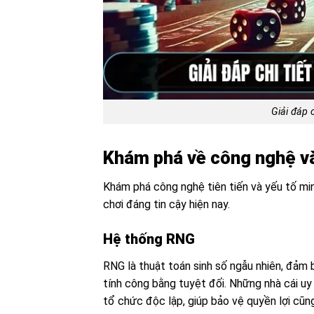
Giải đáp c
Khám phá về công nghệ và 
Khám phá công nghệ tiên tiến và yếu tố minh
chơi đáng tin cậy hiện nay.
Hệ thống RNG
RNG là thuật toán sinh số ngẫu nhiên, đảm 
tính công bằng tuyệt đối. Những nhà cái u
tổ chức độc lập, giúp bảo vệ quyền lợi cũn