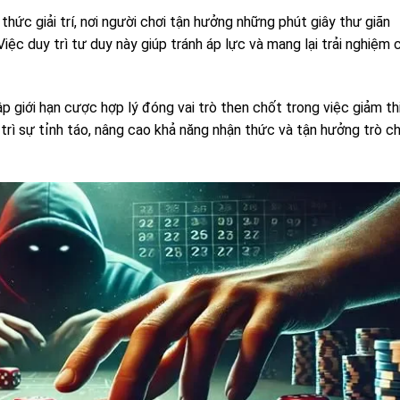
 thức giải trí, nơi người chơi tận hưởng những phút giây thư giãn
iệc duy trì tư duy này giúp tránh áp lực và mang lại trải nghiệm 
p giới hạn cược hợp lý đóng vai trò then chốt trong việc giảm th
y trì sự tỉnh táo, nâng cao khả năng nhận thức và tận hưởng trò ch