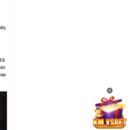
ày,
đối
Bên
hạn
✕