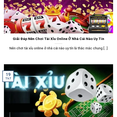
Giải Đáp Nên Chơi Tài Xỉu Online Ở Nhà Cái Nào Uy Tín
Nên chơi tài xỉu online ở nhà cái nào uy tín là thắc mắc chung [...]
19
Th7