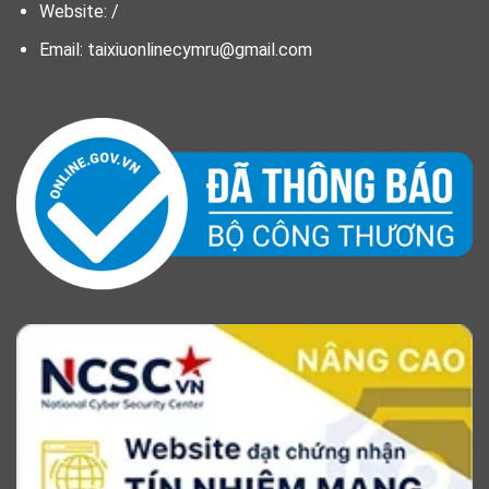
Website: /
Email:
taixiuonlinecymru@gmail.com