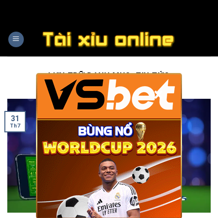
Bỏ
qua
nội
dung
LƯU TRỮ DANH MỤC:
TIN TỨC
×
31
Th7