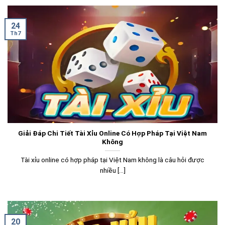
24
Th7
Giải Đáp Chi Tiết Tài Xỉu Online Có Hợp Pháp Tại Việt Nam
Không
Tài xỉu online có hợp pháp tại Việt Nam không là câu hỏi được
nhiều [...]
20