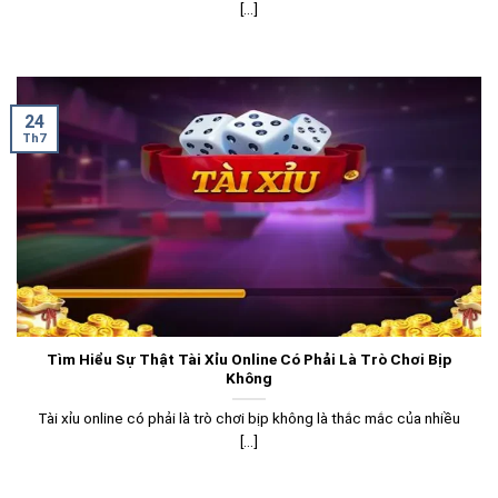
[...]
24
Th7
Tìm Hiểu Sự Thật Tài Xỉu Online Có Phải Là Trò Chơi Bịp
Không
Tài xỉu online có phải là trò chơi bịp không là thắc mắc của nhiều
[...]