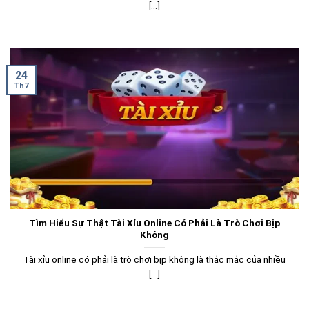
[...]
24
Th7
Tìm Hiểu Sự Thật Tài Xỉu Online Có Phải Là Trò Chơi Bịp
Không
Tài xỉu online có phải là trò chơi bịp không là thắc mắc của nhiều
[...]