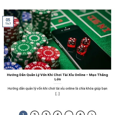
05
Th7
Hướng Dẫn Quản Lý Vốn Khi Chơi Tài Xỉu Online – Mẹo Thắng
Lớn
Hướng dẫn quản lý vốn khi chơi tài xỉu online là chìa khóa giúp bạn
[...]
1
2
3
4
…
6