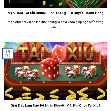
Mẹo Chơi Tài Xỉu Online Luôn Thắng – Bí Quyết Thành Công
Mẹo chơi tài xỉu online luôn thắng là chìa khóa giúp bạn biến từng
ván [...]
19
Th7
Giải Đáp Làm Sao Để Nhận Khuyến Mãi Khi Chơi Tài Xỉu?