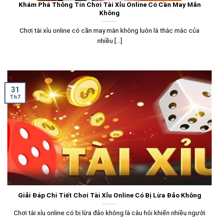
Khám Phá Thông Tin Chơi Tài Xỉu Online Có Cần May Mắn
Không
Chơi tài xỉu online có cần may mắn không luôn là thắc mắc của
nhiều [...]
31
Th7
Giải Đáp Chi Tiết Chơi Tài Xỉu Online Có Bị Lừa Đảo Không
Chơi tài xỉu online có bị lừa đảo không là câu hỏi khiến nhiều người