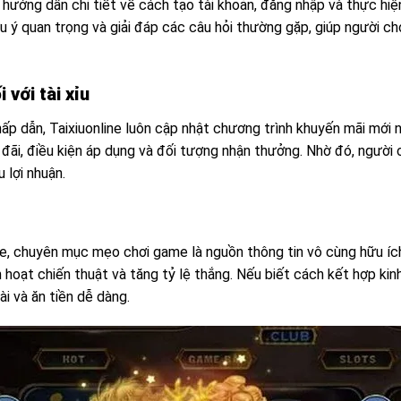
hướng dẫn chi tiết về cách tạo tài khoản, đăng nhập và thực hiện
 ý quan trọng và giải đáp các câu hỏi thường gặp, giúp người c
́i tài xỉu
hấp dẫn, Taixiuonline luôn cập nhật chương trình khuyến mãi mới
ưu đãi, điều kiện áp dụng và đối tượng nhận thưởng. Nhờ đó, ngườ
 lợi nhuận.
line, chuyên mục mẹo chơi game là nguồn thông tin vô cùng hữu íc
 hoạt chiến thuật và tăng tỷ lệ thắng. Nếu biết cách kết hợp kin
i và ăn tiền dễ dàng.