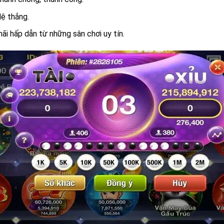
lệ thắng.
i hấp dẫn từ những sân chơi uy tín.