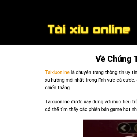
Bỏ
qua
nội
dung
Về Chúng T
Taixiuonline
là chuyên trang thông tin uy t
xu hướng mới nhất trong lĩnh vực cá cược, gi
chiến thắng.
Taixiuonline được xây dựng với mục tiêu trở
có thể tìm thấy các phiên bản game hot nhấ