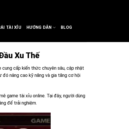
ÁI TÀI XỈU
HƯỚNG DẪN
BLOG
 Đầu Xu Thế
te cung cấp kiến thức chuyên sâu, cập nhật
 từ đó nâng cao kỹ năng và gia tăng cơ hội
game tài xỉu online. Tại đây, người dùng
áng để trải nghiệm.