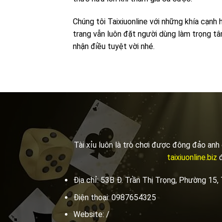
Chúng tôi Taixiuonline với những khía cạnh
trang vẫn luôn đặt người dùng làm trọng t
nhận điều tuyệt vời nhé.
Tài xỉu luôn là trò chơi được đông đảo anh
taixiuonline.biz
đ
Địa chỉ: 53B Đ. Trần Thị Trọng, Phường 15,
Điện thoại: 0987654325
Website: /