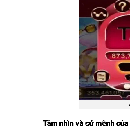
Tầm nhìn và sứ mệnh cu