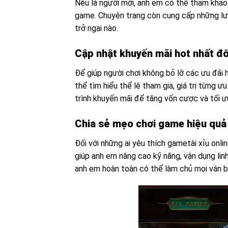
Nếu là người mới, anh em có thể tham khảo 
game. Chuyên trang còn cung cấp những lưu
trở ngại nào.
Cập nhật khuyến mãi hot nhất đối vơ
Để giúp người chơi không bỏ lỡ các ưu đãi 
thể tìm hiểu thể lệ tham gia, giá trị từng 
trình khuyến mãi để tăng vốn cược và tối ưu
Chia sẻ mẹo chơi game hiệu quả
Đối với những ai yêu thích gametài xỉu on
giúp anh em nâng cao kỹ năng, vận dụng linh
anh em hoàn toàn có thể làm chủ mọi ván bà