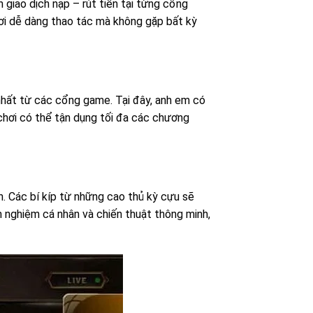
 giao dịch nạp – rút tiền tại từng cổng
hơi dễ dàng thao tác mà không gặp bất kỳ
 nhất từ các cổng game. Tại đây, anh em có
i chơi có thể tận dụng tối đa các chương
h. Các bí kíp từ những cao thủ kỳ cựu sẽ
h nghiệm cá nhân và chiến thuật thông minh,