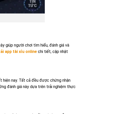
cậy giúp người chơi tìm hiểu, đánh giá và
i app tài xỉu online
chi tiết, cập nhật
t hiện nay. Tất cả đều được chứng nhận
hững đánh giá này dựa trên trải nghiệm thực