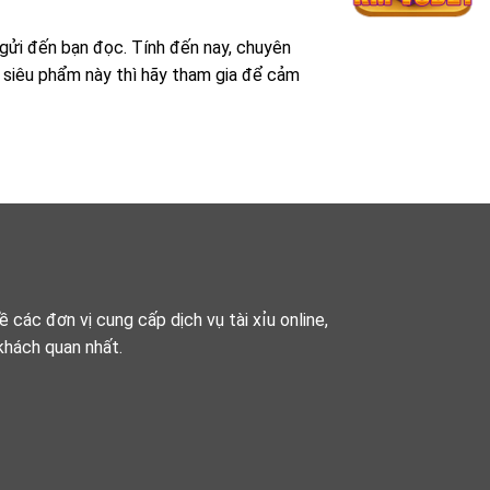
 gửi đến bạn đọc. Tính đến nay, chuyên
i siêu phẩm này thì hãy tham gia để cảm
các đơn vị cung cấp dịch vụ tài xỉu online,
khách quan nhất.