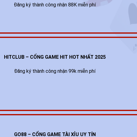
Đăng ký thành công nhận 88K miễn phí
HITCLUB – CỔNG GAME HIT HOT NHẤT 2025
Đăng ký thành công nhận 99k miễn phí
GO88 – CỔNG GAME TÀI XỈU UY TÍN