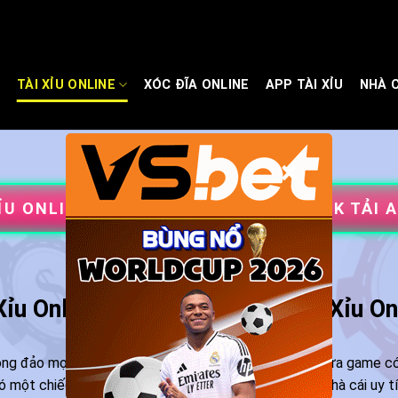
TÀI XỈU ONLINE
XÓC ĐĨA ONLINE
APP TÀI XỈU
NHÀ C
×
XỈU ONLINE
LINK TẢI 
ỉu Online⭐️ TOP 10+ Trang Tài Xỉu On
 đảo mọi người yêu thích từ xưa đến nay. Là một tựa game có l
 một chiếc điện thoại mà thôi. Nhưng việc lựa chọn nhà cái uy tín