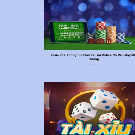
Khám Phá Thông Tin Chơi Tài Xỉu Online Có Cần May M
Không