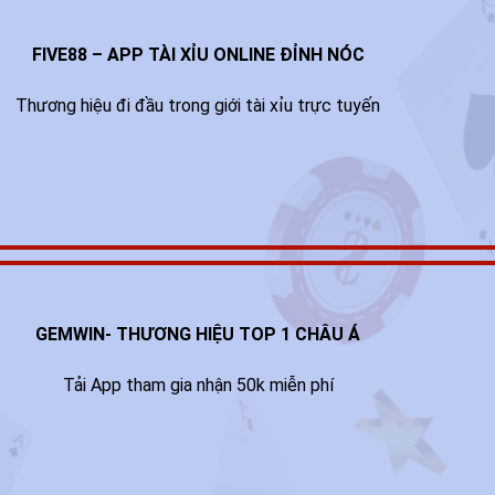
FIVE88 – APP TÀI XỈU ONLINE ĐỈNH NÓC
Thương hiệu đi đầu trong giới tài xỉu trực tuyến
GEMWIN- THƯƠNG HIỆU TOP 1 CHÂU Á
Tải App tham gia nhận 50k miễn phí