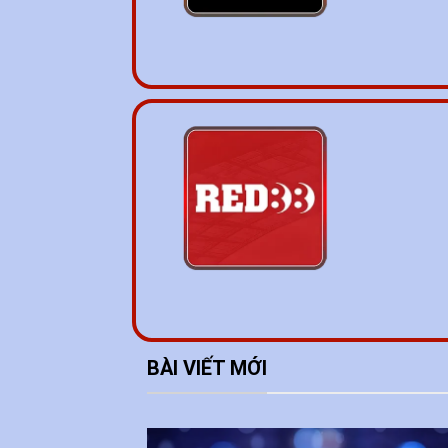
BÀI VIẾT MỚI