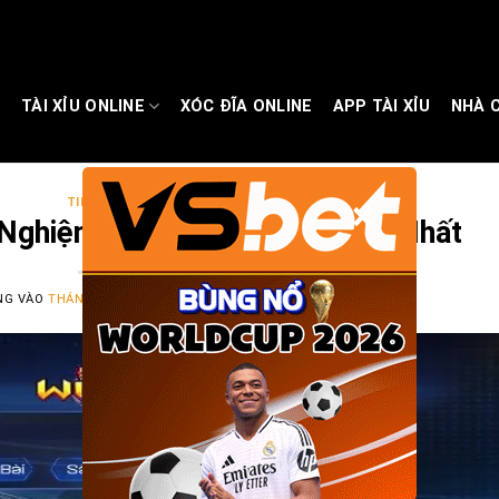
TÀI XỈU ONLINE
XÓC ĐĨA ONLINE
APP TÀI XỈU
NHÀ C
×
TIN TỨC
i Nghiệm Các Ván Cược Uy Tín Nhất
NG VÀO
THÁNG 5 27, 2025
BỞI
SEO