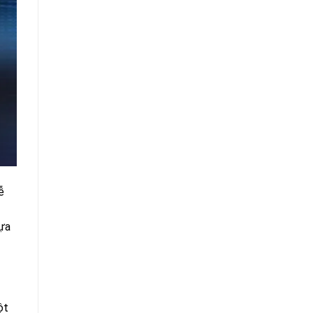
ễ
tựa
ột