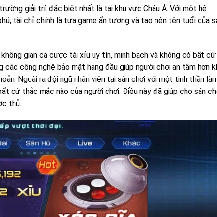
trường giải trí, đặc biệt nhất là tại khu vực Châu Á. Với một hệ
ú, tài chỉ chính là tựa game ấn tượng và tạo nên tên tuổi của s
không gian cá cược tài xỉu uy tín, minh bạch và không có bất cứ
ụng các công nghệ bảo mật hàng đầu giúp người chơi an tâm hơn k
oản. Ngoài ra đội ngũ nhân viên tại sân chơi với một tinh thần là
 bất cứ thắc mắc nào của người chơi. Điều này đã giúp cho sân ch
ợc thủ.