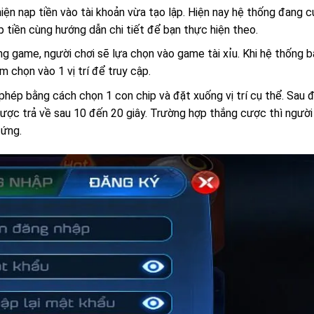
iện nạp tiền vào tài khoản vừa tạo lập. Hiện nay hệ thống đang 
 tiền cùng hướng dẫn chi tiết để bạn thực hiện theo.
ng game, người chơi sẽ lựa chọn vào game tài xỉu. Khi hệ thống b
m chọn vào 1 vị trí để truy cập.
hép bằng cách chọn 1 con chip và đặt xuống vị trí cụ thể. Sau đ
được trả về sau 10 đến 20 giây. Trường hợp thắng cược thì người
 ứng.