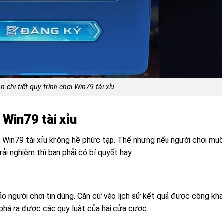
 chi tiết quy trình chơi Win79 tài xỉu
 Win79 tài xỉu
ủa Win79 tài xỉu không hề phức tạp. Thế nhưng nếu người chơi mu
rải nghiệm thì bạn phải có bí quyết hay.
o người chơi tin dùng. Căn cứ vào lịch sử kết quả được công kha
phá ra được các quy luật của hai cửa cược.