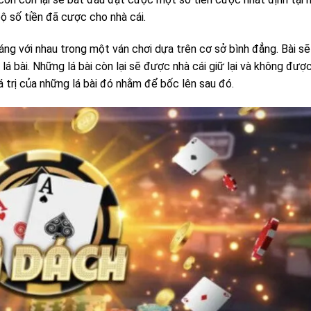
ộ số tiền đã cược cho nhà cái.
áng với nhau trong một ván chơi dựa trên cơ sở bình đẳng. Bài sẽ
lá bài. Những lá bài còn lại sẽ được nhà cái giữ lại và không đượ
 trị của những lá bài đó nhằm để bốc lên sau đó.