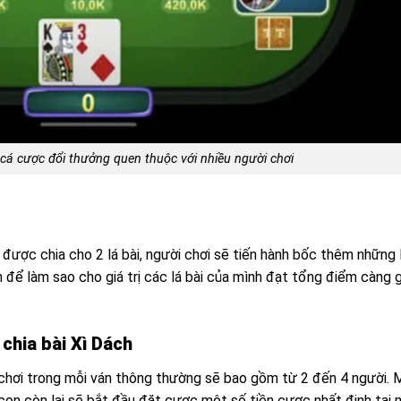
 cá cược đổi thưởng quen thuộc với nhiều người chơi
 được chia cho 2 lá bài, người chơi sẽ tiến hành bốc thêm những 
án để làm sao cho giá trị các lá bài của mình đạt tổng điểm càng 
chia bài Xì Dách
 chơi trong mỗi ván thông thường sẽ bao gồm từ 2 đến 4 người. 
 con còn lại sẽ bắt đầu đặt cược một số tiền cược nhất định tại 