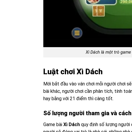
Xì Dách là một trò game
Luật chơi Xì Dách
Mới bắt đầu vào ván chơi mỗi người chơi sẽ
bài khác, người chơi cần phân tích, tính to
hay bằng với 21 điểm thì càng tốt.
Số lượng người tham gia và cách 
Game bài
Xì Dách
quy định số lượng người
người sẽ đóng vai trò là nhà cái, những nhà