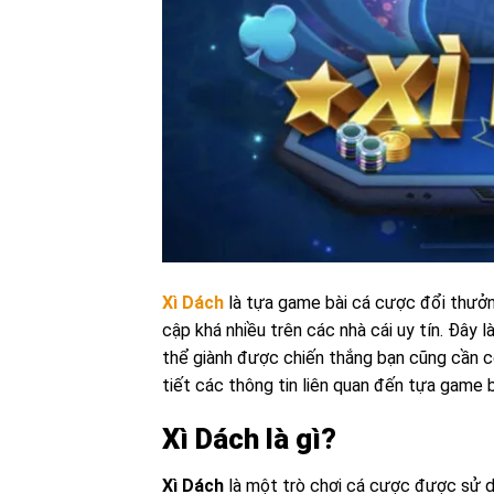
Xì Dách
là tựa game bài cá cược đổi thưởn
cập khá nhiều trên các nhà cái uy tín. Đây l
thể giành được chiến thắng bạn cũng cần có
tiết các thông tin liên quan đến tựa game 
Xì Dách là gì?
Xì Dách
là một trò chơi cá cược được sử d