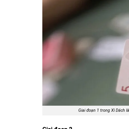
Giai đoạn 1 trong Xì Dách l