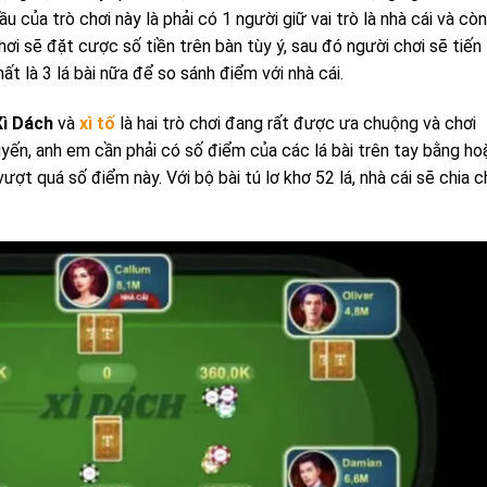
u của trò chơi này là phải có 1 người giữ vai trò là nhà cái và còn 
hơi sẽ đặt cược số tiền trên bàn tùy ý, sau đó người chơi sẽ tiến
hất là 3 lá bài nữa để so sánh điểm với nhà cái.
Xì Dách
và
xì tố
là hai trò chơi đang rất được ưa chuộng và chơi
tuyến, anh em cần phải có số điểm của các lá bài trên tay bằng ho
ợt quá số điểm này. Với bộ bài tú lơ khơ 52 lá, nhà cái sẽ chia 