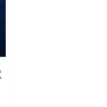
y
ó
i