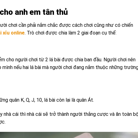
t cho anh em tân thủ
gười chơi cần phải nắm chắc được cách chơi cũng như có chiến
i xỉu online
. Trò chơi được chia làm 2 giai đoạn cụ thể:
iểm cho người chơi từ 2 lá bài được chia ban đầu. Người chơi nên
 mình nếu hai lá bài mà người chơi đang nắm thuộc những trườn
ng quân K, Q, J, 10, lá bài còn lại là quân Át.
y nhà cái thì nhà cái sẽ trở thành người thắng cược và ăn toàn b
ược.