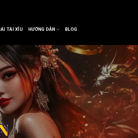
ÁI TÀI XỈU
HƯỚNG DẪN
BLOG