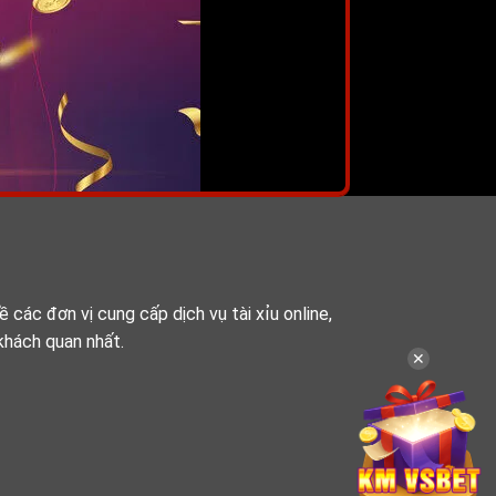
các đơn vị cung cấp dịch vụ tài xỉu online,
khách quan nhất.
✕
n. Chỉ cần có một thiết bị kết nối với
ì khác biệt so với xóc đĩa truyền thống.