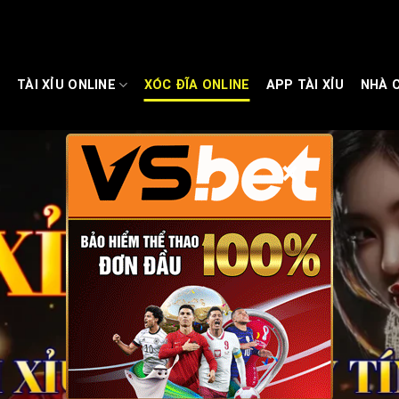
TÀI XỈU ONLINE
XÓC ĐĨA ONLINE
APP TÀI XỈU
NHÀ C
×