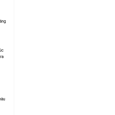
đáng
úc
ra
màu