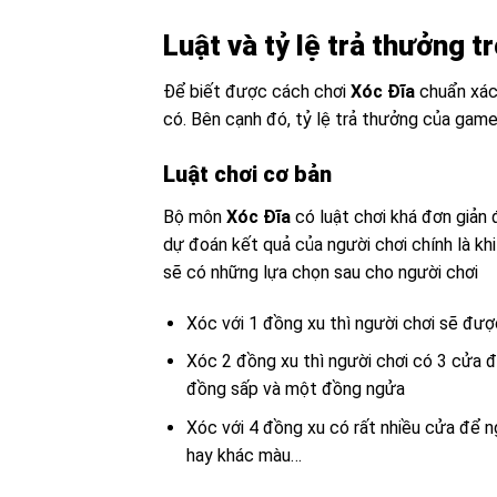
Luật và tỷ lệ trả thưởng 
Để biết được cách chơi
Xóc Đĩa
chuẩn xác
có. Bên cạnh đó, tỷ lệ trả thưởng của gam
Luật chơi cơ bản
Bộ môn
Xóc Đĩa
có luật chơi khá đơn giản 
dự đoán kết quả của người chơi chính là kh
sẽ có những lựa chọn sau cho người chơi
Xóc với 1 đồng xu thì người chơi sẽ đư
Xóc 2 đồng xu thì người chơi có 3 cửa 
đồng sấp và một đồng ngửa
Xóc với 4 đồng xu có rất nhiều cửa để 
hay khác màu…