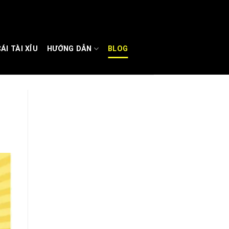
ÁI TÀI XỈU
HƯỚNG DẪN
BLOG