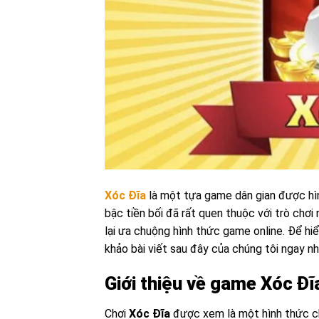
Xóc Đĩa
là một tựa game dân gian được hình
bậc tiền bối đã rất quen thuộc với trò chơi 
lại ưa chuộng hình thức game online. Để hi
khảo bài viết sau đây của chúng tôi ngay nh
Giới thiệu về game Xóc Đĩ
Chơi
Xóc Đĩa
được xem là một hình thức chơ