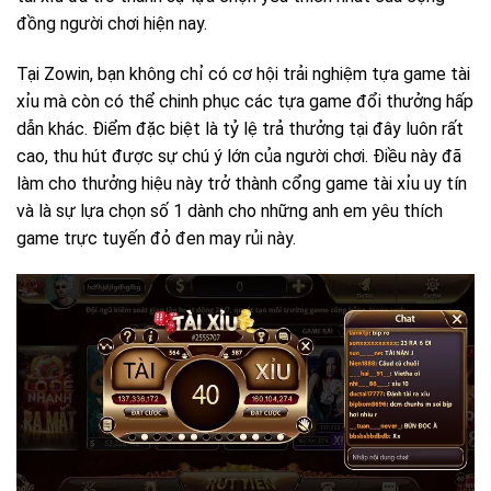
đồng người chơi hiện nay.
Tại Zowin, bạn không chỉ có cơ hội trải nghiệm tựa game tài
xỉu mà còn có thể chinh phục các tựa game đổi thưởng hấp
dẫn khác. Điểm đặc biệt là tỷ lệ trả thưởng tại đây luôn rất
cao, thu hút được sự chú ý lớn của người chơi. Điều này đã
làm cho thưởng hiệu này trở thành cổng game tài xỉu uy tín
và là sự lựa chọn số 1 dành cho những anh em yêu thích
game trực tuyến đỏ đen may rủi này.