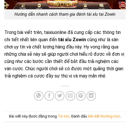
Hướng dẫn nhanh cách tham gia đánh tài xỉu tại Zowin
Trong bài viết trên, taixiuonline đã cung cấp các thông tin
chi tiết nhất liên quan đến
tài xỉu Zowin
cũng như là sân
chơi uy tín và chất lượng hàng đầu này. Hy vọng rằng qua
những chia sẻ này sẽ giúp người chơi hiểu rõ được về đơn vị
cũng như các bước cần thiết để bắt đầu trải nghiệm các
ván cược. Chúc người chơi sẽ có được một quãng thời gian
trải nghiệm cá cược đầy sự thú vị và may mắn nhé.
Bài viết này được đăng trong
Tin tức
. Đánh dấu
liên kết thường trực
.