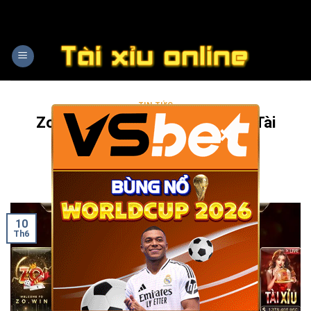
Bỏ
qua
nội
dung
TIN TỨC
Zowin – Thiên Đường Cá Cược Tài
×
Xỉu Xanh Chín Và Uy Tín
ĐĂNG VÀO
THÁNG 6 10, 2025
BỞI
SEO
10
Th6