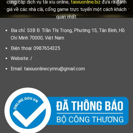
cung cấp dịch vụ tài xỉu online,
taixiuonline.biz
đưa ra đánh
giá về các nhà cái, cổng game trực tuyến một cách khách
quan nhất.
Địa chỉ: 53B Đ. Trần Thị Trọng, Phường 15, Tân Bình, Hồ
Chí Minh 70000, Việt Nam
Điện thoại: 0987654325
Website: /
Email:
taixiuonlinecymru@gmail.com