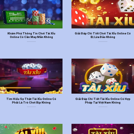
Khám Phá Thông Tin Chơi Tài Xỉu
Giải Đáp Chi Tiết Chơi Tài Xỉu Online Có
Online Có Cần May Mắn Không
Bị Lừa Đảo Không
Tìm Hiểu Sự Thật Tài Xỉu Online Có
Giải Đáp Chi Tiết Tài Xỉu Online Có Hợp
Phải Là Trò Chơi Bịp Không
Pháp Tại Việt Nam Không