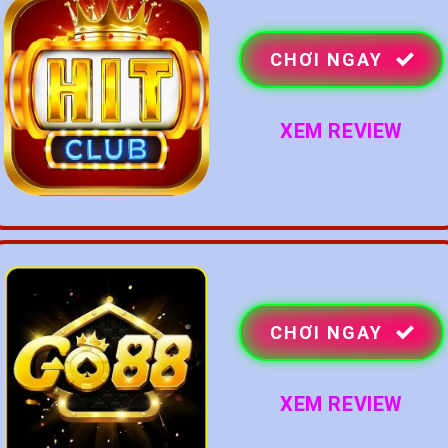
CHƠI NGAY
XEM REVIEW
CHƠI NGAY
XEM REVIEW