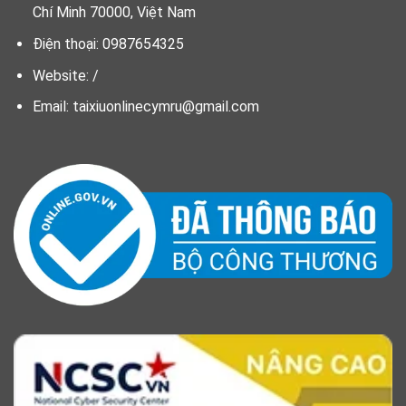
Chí Minh 70000, Việt Nam
Điện thoại: 0987654325
Website: /
Email:
taixiuonlinecymru@gmail.com