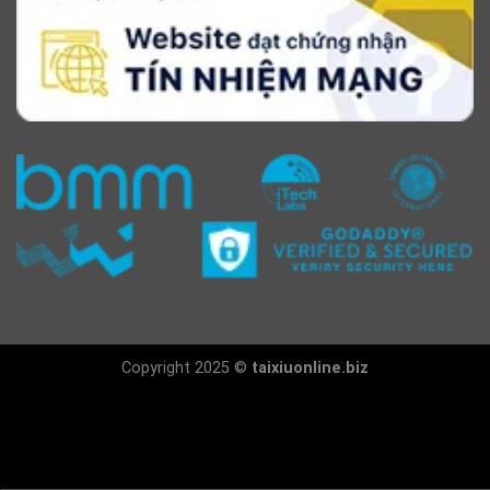
Copyright 2025 ©
taixiuonline.biz