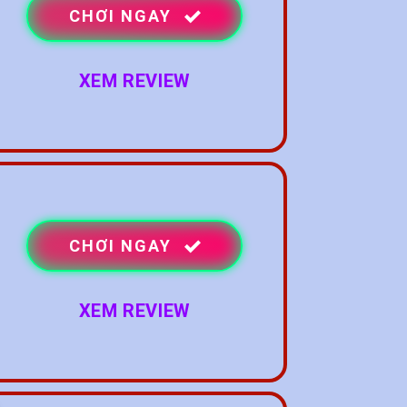
CHƠI NGAY
XEM REVIEW
CHƠI NGAY
XEM REVIEW