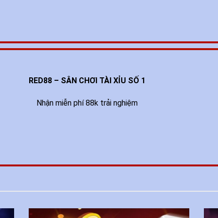
RED88 – SÂN CHƠI TÀI XỈU SỐ 1
Nhận miễn phí 88k trải nghiệm