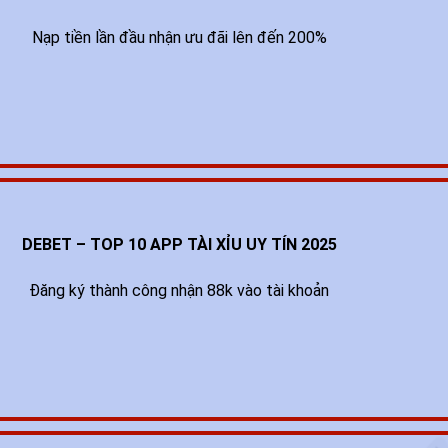
Nạp tiền lần đầu nhận ưu đãi lên đến 200%
DEBET – TOP 10 APP TÀI XỈU UY TÍN 2025
Đăng ký thành công nhận 88k vào tài khoản