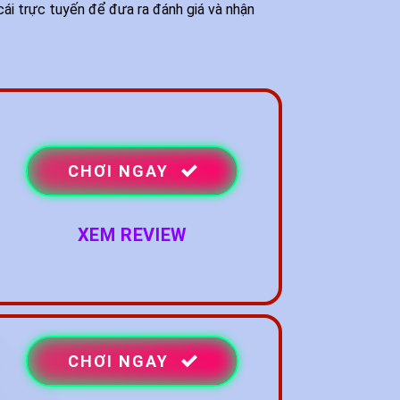
cái trực tuyến để đưa ra đánh giá và nhận
CHƠI NGAY
XEM REVIEW
CHƠI NGAY