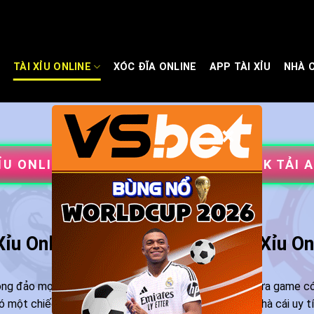
TÀI XỈU ONLINE
XÓC ĐĨA ONLINE
APP TÀI XỈU
NHÀ C
×
XỈU ONLINE
LINK TẢI 
ỉu Online⭐️ TOP 10+ Trang Tài Xỉu On
 đảo mọi người yêu thích từ xưa đến nay. Là một tựa game có l
 một chiếc điện thoại mà thôi. Nhưng việc lựa chọn nhà cái uy tín